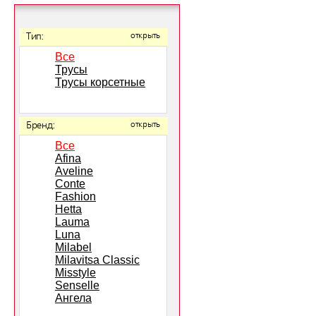
Тип:
открыть
Все
Трусы
Трусы корсетные
Бренд:
открыть
Все
Afina
Aveline
Conte
Fashion
Hetta
Lauma
Luna
Milabel
Milavitsa Classic
Misstyle
Senselle
Ангела