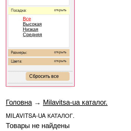
Посадка:
открыть
Все
Высокая
Низкая
Средняя
Размеры:
открыть
Цвета:
открыть
Сбросить все
Головна
→
Milavitsa-ua каталог.
MILAVITSA-UA КАТАЛОГ.
Товары не найдены