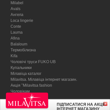
Milabel
Avals
Ангела
Loca lingerie
Conte
Lauma
Afina
Balaloum
Термобілизна
Kifa
Чоловічі труси FUKO UB
Купальники
Мілавіца каталог
Milavitsa. Мілавіца інтернет магазин.
Акція "Milavitsa fashion
Чоловікам
© Milavitsa.
ПІДПИСАТИСЯ НА АКЦІЇ
ІНТЕРНЕТ МАГАЗИНУ