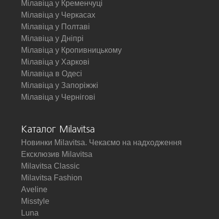
Мілавіца у Кременчуці
Мілавіца у Черкасах
Мілавіца у Полтаві
Мілавіца у Дніпрі
Мілавіца у Кропивницькому
Мілавіца у Харкові
Мілавіца в Одесі
Мілавіца у Запоріжжі
Мілавіца у Чернігові
Каталог Milavitsa
Новинки Milavitsa. Чекаємо на надходження
Ексклюзив Milavitsa
Milavitsa Classic
Milavitsa Fashion
Aveline
Misstyle
Luna