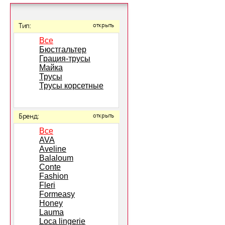
Тип:
открыть
Все
Бюстгальтер
Грация-трусы
Майка
Трусы
Трусы корсетные
Бренд:
открыть
Все
AVA
Aveline
Balaloum
Conte
Fashion
Fleri
Formeasy
Honey
Lauma
Loca lingerie