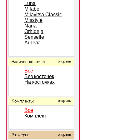
Luna
Milabel
Milavitsa Classic
Misstyle
Nana
Orhideja
Senselle
Ангела
Наличие косточек:
открыть
Все
Без косточек
На косточках
Комплекты:
открыть
Все
Комплект
Размеры:
открыть