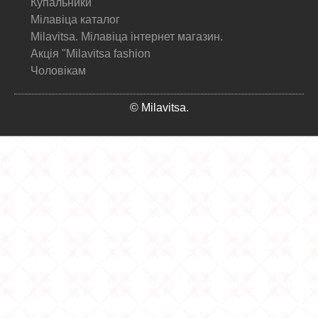
Купальники
Мілавіца каталог
Milavitsa. Мілавіца інтернет магазин.
Акція "Milavitsa fashion
Чоловікам
© Milavitsa.