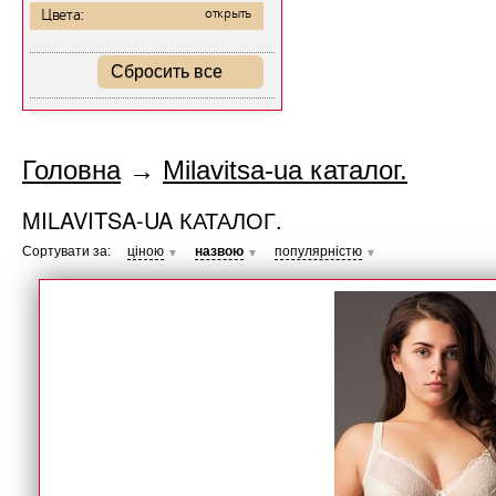
Цвета:
открыть
Сбросить все
Головна
→
Milavitsa-ua каталог.
MILAVITSA-UA КАТАЛОГ.
Сортувати за:
ціною
назвою
популярністю
▼
▼
▼