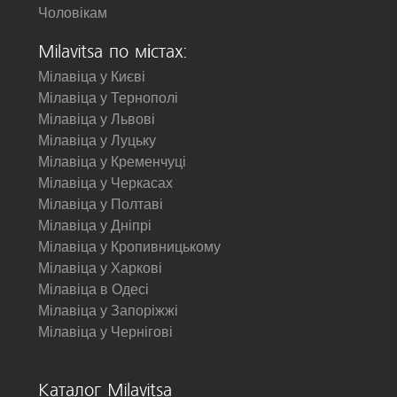
Чоловікам
Milavitsa по містах:
Мілавіца у Києві
Мілавіца у Тернополі
Мілавіца у Львові
Мілавіца у Луцьку
Мілавіца у Кременчуці
Мілавіца у Черкасах
Мілавіца у Полтаві
Мілавіца у Дніпрі
Мілавіца у Кропивницькому
Мілавіца у Харкові
Мілавіца в Одесі
Мілавіца у Запоріжжі
Мілавіца у Чернігові
Каталог Milavitsa