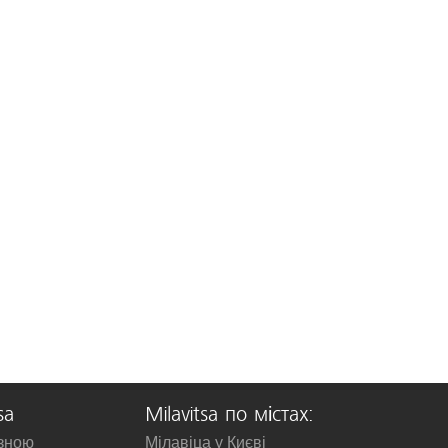
sa
Milavitsa по містах:
изною
Мілавіца у Києві