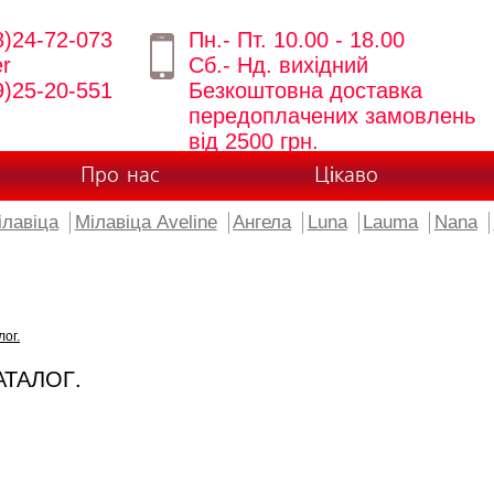
8)24-72-073
Пн.- Пт. 10.00 - 18.00
er
Сб.- Нд. вихідний
9)25-20-551
Безкоштовна доставка
передоплачених замовлень
від 2500 грн.
Про нас
Цікаво
ілавіца
Мілавіца Aveline
Ангела
Luna
Lauma
Nana
лог.
АТАЛОГ.