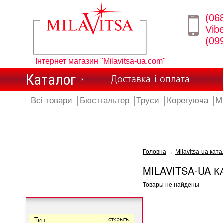
(06
Vib
(09
Інтернет магазин "Milavitsa-ua.com"
Каталог
Доставка і оплата
Всі товари
Бюстгальтер
Труси
Корегуюча
М
Головна
→
Milavitsa-ua ката
MILAVITSA-UA К
Товары не найдены
Тип:
открыть