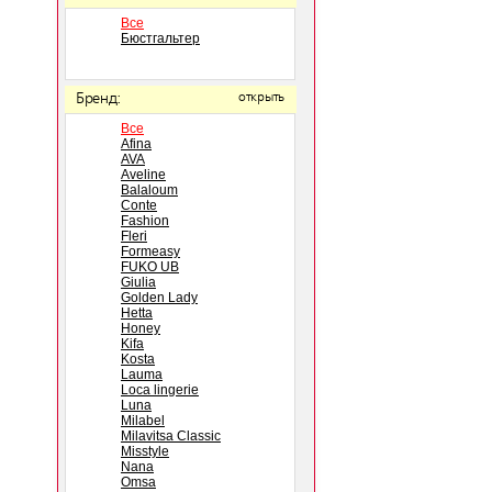
Все
Бюстгальтер
Бренд:
открыть
Все
Afina
AVA
Aveline
Balaloum
Conte
Fashion
Fleri
Formeasy
FUKO UB
Giulia
Golden Lady
Hetta
Honey
Kifa
Kosta
Lauma
Loca lingerie
Luna
Milabel
Milavitsa Classic
Misstyle
Nana
Omsa