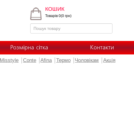
КОШИК
Товарів 0(0 грн)
Розмірна сітка
Контакти
Misstyle
Conte
Afina
Термо
Чоловікам
Акція