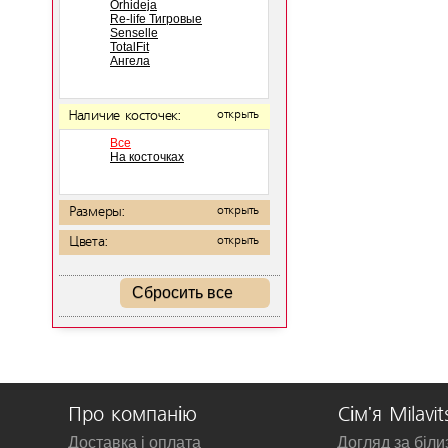
Orhideja
Re-life Тигровые
Senselle
TotalFit
Ангела
Наличие косточек:
открыть
Все
На косточках
Размеры:
открыть
Цвета:
открыть
Сбросить все
Про компанію
Сім'я Milavit
Доставка і оплата
Догляд за біл