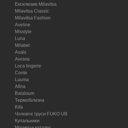
Ексклюзив Milavitsa
Milavitsa Classic
Milavitsa Fashion
Aveline
Misstyle
Luna
Milabel
Avals
Ангела
Loca lingerie
Conte
Lauma
Afina
Balaloum
Термобілизна
Kifa
Чоловічі труси FUKO UB
Купальники
Мілавіца каталог