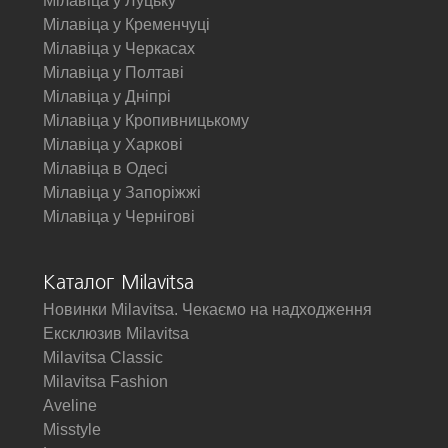
Мілавіца у Луцьку
Мілавіца у Кременчуці
Мілавіца у Черкасах
Мілавіца у Полтаві
Мілавіца у Дніпрі
Мілавіца у Кропивницькому
Мілавіца у Харкові
Мілавіца в Одесі
Мілавіца у Запоріжжі
Мілавіца у Чернігові
Каталог Milavitsa
Новинки Milavitsa. Чекаємо на надходження
Ексклюзив Milavitsa
Milavitsa Classic
Milavitsa Fashion
Aveline
Misstyle