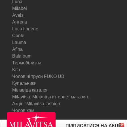
Luna
Milabel
Avals
Ангела
Loca lingerie
Conte
Lauma
Afina
Balaloum
Термобілизна
Kifa
Чоловічі труси FUKO UB
Купальники
Мілавіца каталог
Milavitsa. Мілавіца інтернет магазин.
Акція "Milavitsa fashion
Чоловікам
© Milavitsa.
ПІДПИСАТИСЯ НА АКЦІЇ