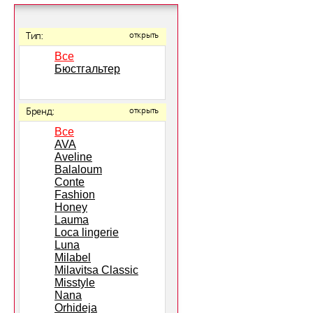
Тип:
открыть
Все
Бюстгальтер
Бренд:
открыть
Все
AVA
Aveline
Balaloum
Conte
Fashion
Honey
Lauma
Loca lingerie
Luna
Milabel
Milavitsa Classic
Misstyle
Nana
Orhideja