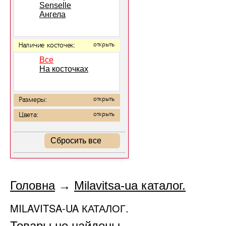
Senselle
Ангела
Наличие косточек:
открыть
Все
На косточках
Размеры:
открыть
Цвета:
открыть
Сбросить все
Головна
→
Milavitsa-ua каталог.
MILAVITSA-UA КАТАЛОГ.
Товары не найдены