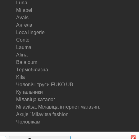
Luna
Milabel
Avals
Ангела
Loca lingerie
Conte
Lauma
Afina
Balaloum
Термобілизна
Kifa
Чоловічі труси FUKO UB
Купальники
Мілавіца каталог
Milavitsa. Мілавіца інтернет магазин.
Акція "Milavitsa fashion
Чоловікам