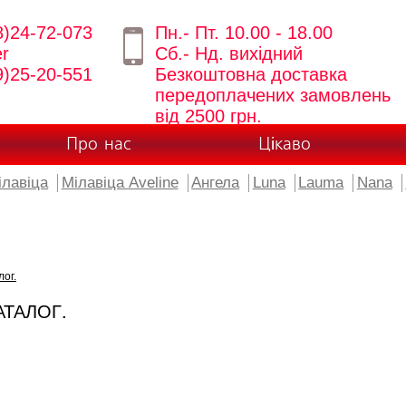
8)24-72-073
Пн.- Пт. 10.00 - 18.00
er
Сб.- Нд. вихідний
9)25-20-551
Безкоштовна доставка
передоплачених замовлень
від 2500 грн.
Про нас
Цікаво
ілавіца
Мілавіца Aveline
Ангела
Luna
Lauma
Nana
лог.
АТАЛОГ.