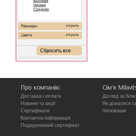
Высокая
Низкая
Средняя
Размеры:
открыть
Цвета:
открыть
Сбросить все
Про компанію
Сім'я Milavit
Доставка і оплата
Догляд за біл
Новини та акції
Як дізнатися с
Сертифікати
Чоловікам
Контактна інформація
Подарунковий сертифікат