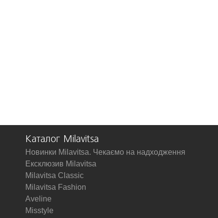
Каталог Milavitsa
Новинки Milavitsa. Чекаємо на надходження
Ексклюзив Milavitsa
Milavitsa Classic
Milavitsa Fashion
Aveline
Misstyle