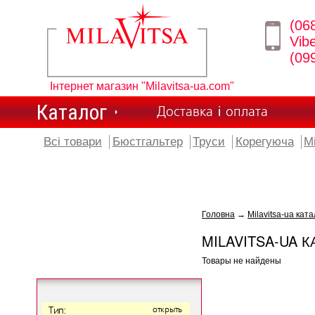
(06
Vib
(09
Інтернет магазин "Milavitsa-ua.com"
Каталог
Доставка і оплата
Всі товари
Бюстгальтер
Труси
Корегуюча
М
Головна
→
Milavitsa-ua ката
MILAVITSA-UA К
Товары не найдены
Тип:
открыть