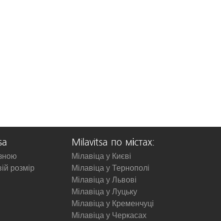
sa
Milavitsa по містах:
изною
Мілавіца у Києві
вій розмір
Мілавіца у Тернополі
Мілавіца у Львові
Мілавіца у Луцьку
Мілавіца у Кременчуці
Мілавіца у Черкасах