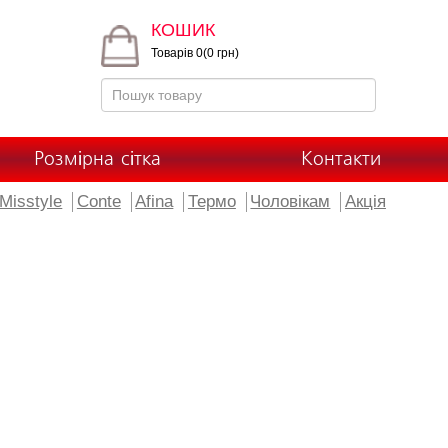
КОШИК
Товарів 0(0 грн)
Розмірна сітка
Контакти
Misstyle
Conte
Afina
Термо
Чоловікам
Акція