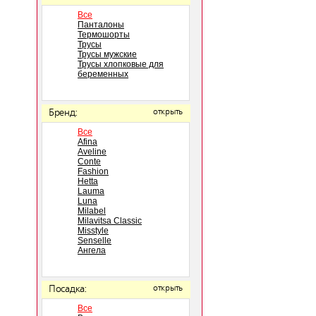
Все
Панталоны
Термошорты
Трусы
Трусы мужские
Трусы хлопковые для
беременных
Бренд:
открыть
Все
Afina
Aveline
Conte
Fashion
Hetta
Lauma
Luna
Milabel
Milavitsa Classic
Misstyle
Senselle
Ангела
Посадка:
открыть
Все