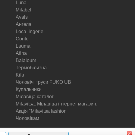
Luna
Milabel
Avals
Ангела
Loca lingerie
Conte
Lauma
Afina
Balaloum
Термобілизна
Kifa
Чоловічі труси FUKO UB
Купальники
Мілавіца каталог
Milavitsa. Мілавіца інтернет магазин.
Акція "Milavitsa fashion
Чоловікам