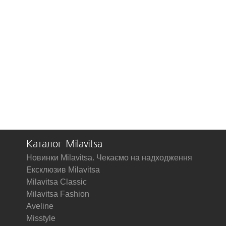
Каталог Milavitsa
Новинки Milavitsa. Чекаємо на надходження
Ексклюзив Milavitsa
Milavitsa Classic
Milavitsa Fashion
Aveline
Misstyle