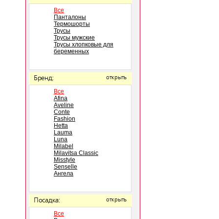
Все
Панталоны
Термошорты
Трусы
Трусы мужские
Трусы хлопковые для
беременных
Бренд:
открыть
Все
Afina
Aveline
Conte
Fashion
Hetta
Lauma
Luna
Milabel
Milavitsa Classic
Misstyle
Senselle
Ангела
Посадка:
открыть
Все