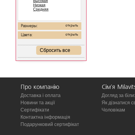
Высокая
Низкая
Средняя
Размеры:
открыть
Цвета:
открыть
Сбросить все
Про компанію
Сім'я Milavit
Доставка і оплата
Догляд за біл
Новини та акції
Як дізнатися с
Сертифікати
Чоловікам
Контактна інформація
Подарунковий сертифікат