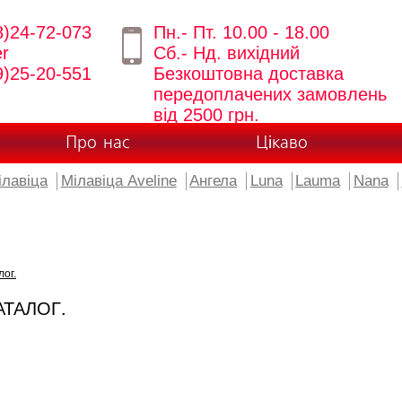
8)24-72-073
Пн.- Пт. 10.00 - 18.00
er
Сб.- Нд. вихідний
9)25-20-551
Безкоштовна доставка
передоплачених замовлень
від 2500 грн.
Про нас
Цікаво
ілавіца
Мілавіца Aveline
Ангела
Luna
Lauma
Nana
лог.
АТАЛОГ.