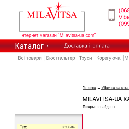
(06
Vib
(09
Інтернет магазин "Milavitsa-ua.com"
Каталог
Доставка і оплата
Всі товари
Бюстгальтер
Труси
Корегуюча
М
Головна
→
Milavitsa-ua ката
MILAVITSA-UA К
Товары не найдены
Тип:
открыть