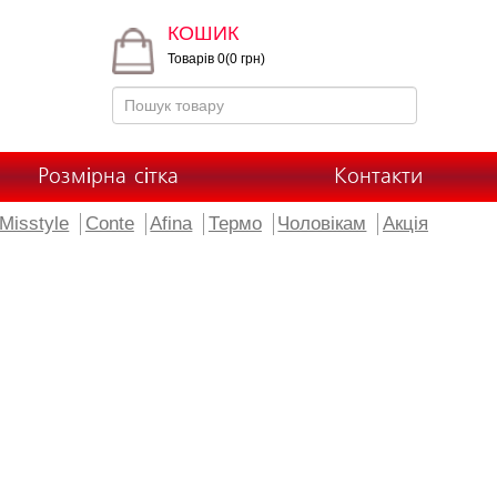
КОШИК
Товарів 0(0 грн)
Розмірна сітка
Контакти
Misstyle
Conte
Afina
Термо
Чоловікам
Акція