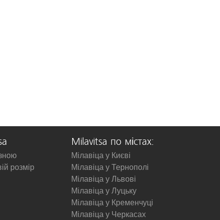
sa
Milavitsa по містах:
изною
Мілавіца у Києві
вій розмір
Мілавіца у Тернополі
Мілавіца у Львові
Мілавіца у Луцьку
Мілавіца у Кременчуці
Мілавіца у Черкасах