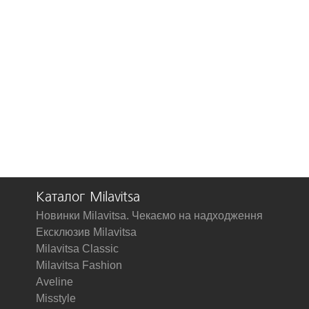
Каталог Milavitsa
Новинки Milavitsa. Чекаємо на надходження
Ексклюзив Milavitsa
Milavitsa Classic
Milavitsa Fashion
Aveline
Misstyle