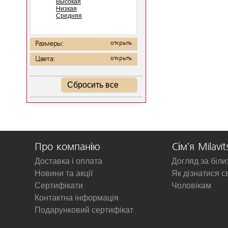
Высокая
Низкая
Средняя
Размеры:
открыть
Цвета:
открыть
Сбросить все
Про компанію
Сім'я Milavit
Доставка і оплата
Догляд за біл
Новини та акції
Як дізнатися с
Сертифікати
Чоловікам
Контактна інформація
Подарунковий сертифікат