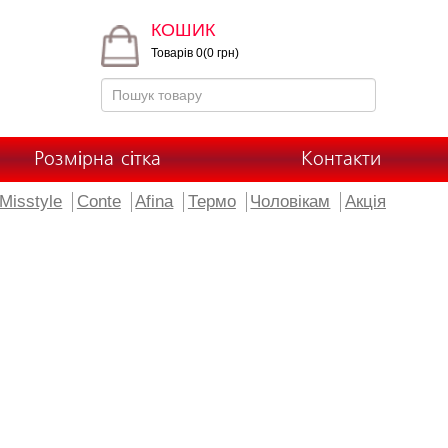
КОШИК
Товарів 0(0 грн)
Розмірна сітка
Контакти
Misstyle
Conte
Afina
Термо
Чоловікам
Акція