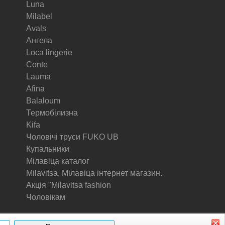
Luna
Milabel
Avals
Ангела
Loca lingerie
Conte
Lauma
Afina
Balaloum
Термобілизна
Kifa
Чоловічі труси FUKO UB
Купальники
Мілавіца каталог
Milavitsa. Мілавіца інтернет магазин.
Акція "Milavitsa fashion
Чоловікам