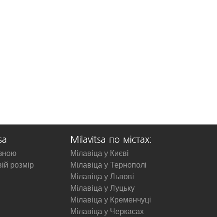
sa
Milavitsa по містах:
изною
Мілавіца у Києві
вій розмір
Мілавіца у Тернополі
Мілавіца у Львові
Мілавіца у Луцьку
Мілавіца у Кременчуці
Мілавіца у Черкасах