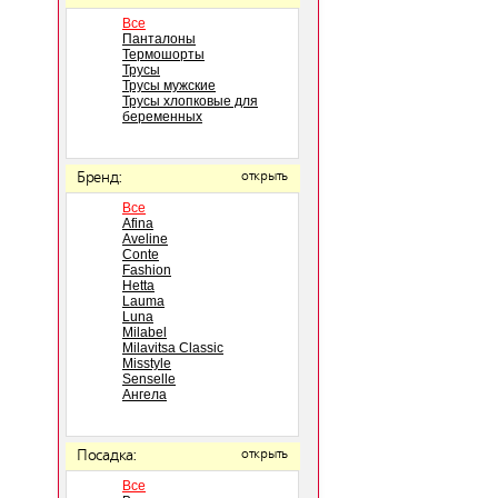
Все
Панталоны
Термошорты
Трусы
Трусы мужские
Трусы хлопковые для
беременных
Бренд:
открыть
Все
Afina
Aveline
Conte
Fashion
Hetta
Lauma
Luna
Milabel
Milavitsa Classic
Misstyle
Senselle
Ангела
Посадка:
открыть
Все