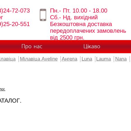
8)24-72-073
Пн.- Пт. 10.00 - 18.00
er
Сб.- Нд. вихідний
9)25-20-551
Безкоштовна доставка
передоплачених замовлень
від 2500 грн.
Про нас
Цікаво
ілавіца
Мілавіца Aveline
Ангела
Luna
Lauma
Nana
лог.
АТАЛОГ.