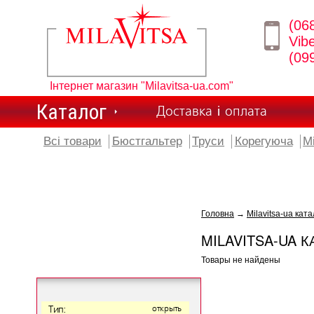
(06
Vib
(09
Інтернет магазин "Milavitsa-ua.com"
Каталог
Доставка і оплата
Всі товари
Бюстгальтер
Труси
Корегуюча
М
Головна
→
Milavitsa-ua ката
MILAVITSA-UA К
Товары не найдены
Тип:
открыть