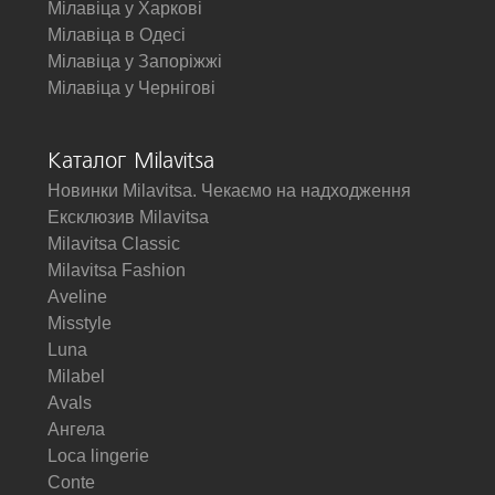
Мілавіца у Харкові
Мілавіца в Одесі
Мілавіца у Запоріжжі
Мілавіца у Чернігові
Каталог Milavitsa
Новинки Milavitsa. Чекаємо на надходження
Ексклюзив Milavitsa
Milavitsa Classic
Milavitsa Fashion
Aveline
Misstyle
Luna
Milabel
Avals
Ангела
Loca lingerie
Conte