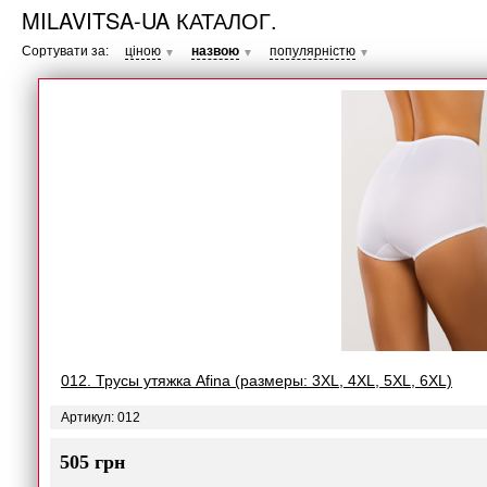
MILAVITSA-UA КАТАЛОГ.
Сортувати за:
ціною
назвою
популярністю
▼
▼
▼
012. Трусы утяжка Afina (размеры: 3XL, 4XL, 5XL, 6XL)
Артикул: 012
505 грн