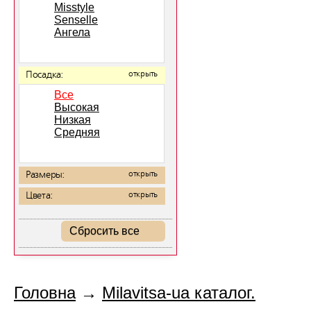
Misstyle
Senselle
Ангела
Посадка:
открыть
Все
Высокая
Низкая
Средняя
Размеры:
открыть
Цвета:
открыть
Сбросить все
Головна
→
Milavitsa-ua каталог.