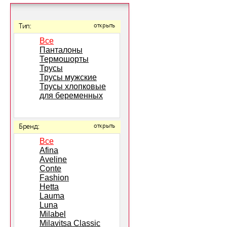
Тип:
открыть
Все
Панталоны
Термошорты
Трусы
Трусы мужские
Трусы хлопковые
для беременных
Бренд:
открыть
Все
Afina
Aveline
Conte
Fashion
Hetta
Lauma
Luna
Milabel
Milavitsa Classic