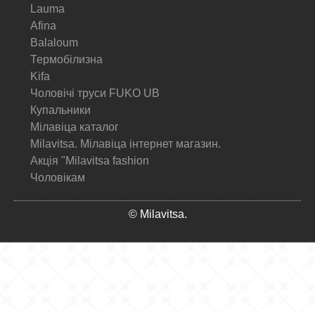
Lauma
Afina
Balaloum
Термобілизна
Kifa
Чоловічі труси FUKO UB
Купальники
Мілавіца каталог
Milavitsa. Мілавіца інтернет магазин.
Акція "Milavitsa fashion
Чоловікам
© Milavitsa.