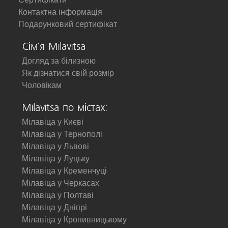
Контактна інформація
Подарунковий сертифікат
Сім'я Milavitsa
Догляд за білизною
Як дізнатися свій розмір
Чоловікам
Milavitsa по містах:
Мілавіца у Києві
Мілавіца у Тернополі
Мілавіца у Львові
Мілавіца у Луцьку
Мілавіца у Кременчуці
Мілавіца у Черкасах
Мілавіца у Полтаві
Мілавіца у Дніпрі
Мілавіца у Кропивницькому