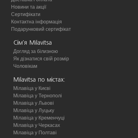
Новини та акції
Сертифікати
Контактна інформація
Подарунковий сертифікат
Сім'я Milavitsa
Догляд за білизною
Як дізнатися свій розмір
Чоловікам
Milavitsa по містах:
Мілавіца у Києві
Мілавіца у Тернополі
Мілавіца у Львові
Мілавіца у Луцьку
Мілавіца у Кременчуці
Мілавіца у Черкасах
Мілавіца у Полтаві