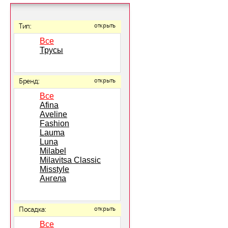
Тип:
открыть
Все
Трусы
Бренд:
открыть
Все
Afina
Aveline
Fashion
Lauma
Luna
Milabel
Milavitsa Classic
Misstyle
Ангела
Посадка:
открыть
Все