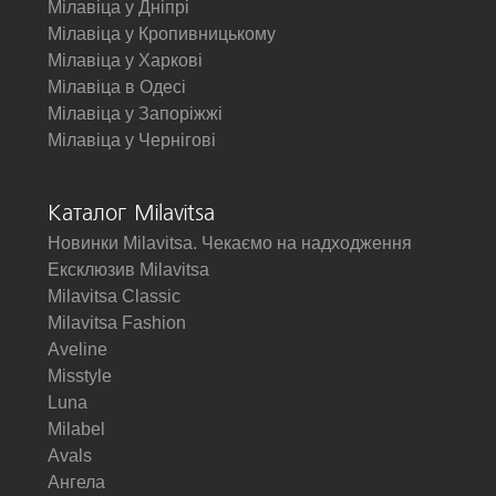
Мілавіца у Дніпрі
Мілавіца у Кропивницькому
Мілавіца у Харкові
Мілавіца в Одесі
Мілавіца у Запоріжжі
Мілавіца у Чернігові
Каталог Milavitsa
Новинки Milavitsa. Чекаємо на надходження
Ексклюзив Milavitsa
Milavitsa Classic
Milavitsa Fashion
Aveline
Misstyle
Luna
Milabel
Avals
Ангела