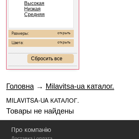
Высокая
Низкая
Средняя
Размеры:
открыть
Цвета:
открыть
Сбросить все
Головна
→
Milavitsa-ua каталог.
MILAVITSA-UA КАТАЛОГ.
Товары не найдены
Про компанію
Доставка і оплата