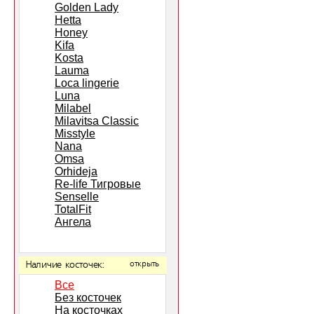
Golden Lady
Hetta
Honey
Kifa
Kosta
Lauma
Loca lingerie
Luna
Milabel
Milavitsa Classic
Misstyle
Nana
Omsa
Orhideja
Re-life Тигровые
Senselle
TotalFit
Ангела
Наличие косточек:
открыть
Все
Без косточек
На косточках