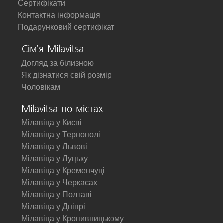
Сертифікати
Контактна інформація
Подарунковий сертифікат
Сім'я Milavitsa
Догляд за білизною
Як дізнатися свій розмір
Чоловікам
Milavitsa по містах:
Мілавіца у Києві
Мілавіца у Тернополі
Мілавіца у Львові
Мілавіца у Луцьку
Мілавіца у Кременчуці
Мілавіца у Черкасах
Мілавіца у Полтаві
Мілавіца у Дніпрі
Мілавіца у Кропивницькому