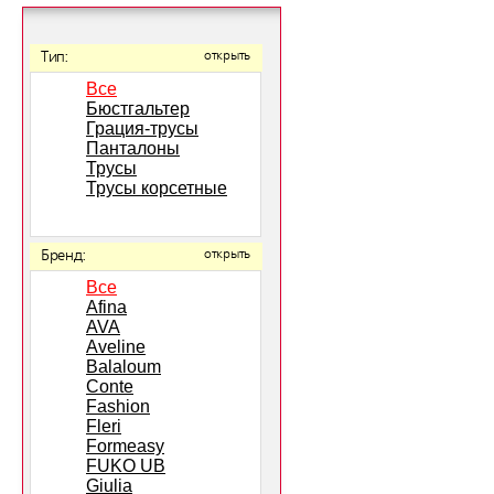
Тип:
открыть
Все
Бюстгальтер
Грация-трусы
Панталоны
Трусы
Трусы корсетные
Бренд:
открыть
Все
Afina
AVA
Aveline
Balaloum
Conte
Fashion
Fleri
Formeasy
FUKO UB
Giulia