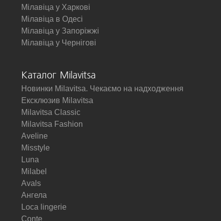
Мілавіца у Харкові
Мілавіца в Одесі
Мілавіца у Запоріжжі
Мілавіца у Чернігові
Каталог Milavitsa
Новинки Milavitsa. Чекаємо на надходження
Ексклюзив Milavitsa
Milavitsa Classic
Milavitsa Fashion
Aveline
Misstyle
Luna
Milabel
Avals
Ангела
Loca lingerie
Conte