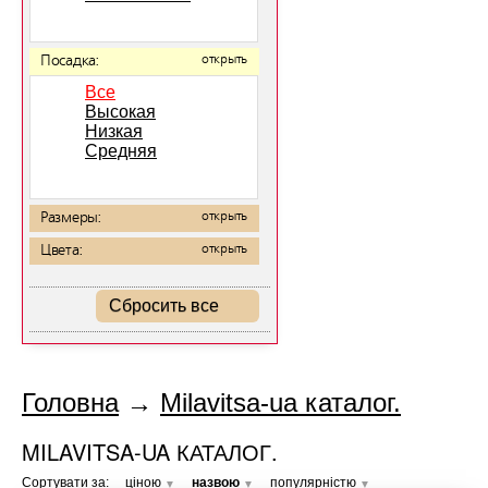
Посадка:
открыть
Все
Высокая
Низкая
Средняя
Размеры:
открыть
Цвета:
открыть
Сбросить все
Головна
→
Milavitsa-ua каталог.
MILAVITSA-UA КАТАЛОГ.
Сортувати за:
ціною
назвою
популярністю
▼
▼
▼