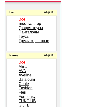
Тип:
открыть
Все
Бюстгальтер
Грация-трусы
Панталоны
Трусы
Трусы корсетные
Бренд:
открыть
Все
Afina
AVA
Aveline
Balaloum
Conte
Fashion
Fleri
Formeasy
FUKO UB
Giulia