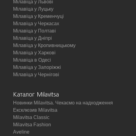
Мілавіца у Львові
Мілавіца у Луцьку
Мілавіца у Кременчуці
Мілавіца у Черкасах
Мілавіца у Полтаві
Мілавіца у Дніпрі
Мілавіца у Кропивницькому
Мілавіца у Харкові
Мілавіца в Одесі
Мілавіца у Запоріжжі
Мілавіца у Чернігові
Каталог Milavitsa
Новинки Milavitsa. Чекаємо на надходження
Ексклюзив Milavitsa
Milavitsa Classic
Milavitsa Fashion
Aveline