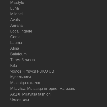
Misstyle
Luna
Milabel
Avals
Ангела
Loca lingerie
Conte
Lauma
Afina
Balaloum
Термобілизна
Kifa
Чоловічі труси FUKO UB
Купальники
Мілавіца каталог
Milavitsa. Мілавіца інтернет магазин.
Акція "Milavitsa fashion
Чоловікам