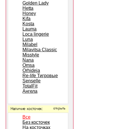
Golden Lady
Hetta
Honey
Kifa
Kosta
Lauma
Loca lingerie
Luna
Milabel
Milavitsa Classic
Misstyle
Nana
Omsa
Orhideja
Re-life Тигровые
Senselle
TotalFit
Ангела
Наличие косточек:
открыть
Все
Без косточек
На косточках