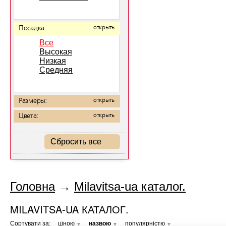
Посадка:
открыть
Все
Высокая
Низкая
Средняя
Размеры:
открыть
Цвета:
открыть
Сбросить все
Головна
→
Milavitsa-ua каталог.
MILAVITSA-UA КАТАЛОГ.
Сортувати за:
ціною
назвою
популярністю
▼
▼
▼