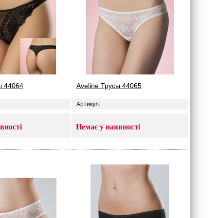
ы 44064
Aveline Трусы 44065
Артикул:
вності
Немає у наявності