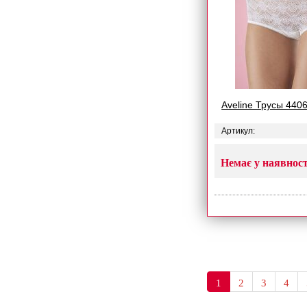
Aveline Трусы 440
Артикул:
Немає у наявност
1
2
3
4