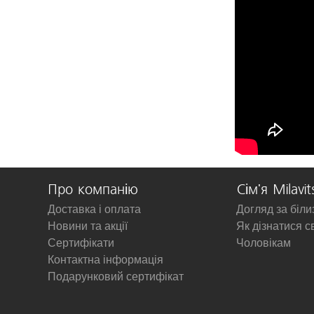
Про компанію
Сім'я Milavit
Доставка і оплата
Догляд за біл
Новини та акції
Як дізнатися с
Сертифікати
Чоловікам
Контактна інформація
Подарунковий сертифікат