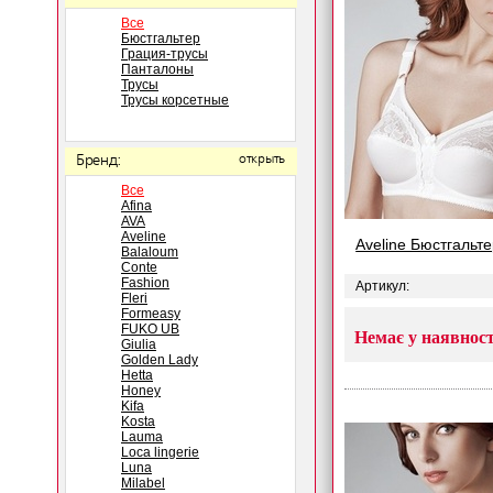
Все
Бюстгальтер
Грация-трусы
Панталоны
Трусы
Трусы корсетные
Бренд:
открыть
Все
Afina
AVA
Aveline
Aveline Бюстгальт
Balaloum
Conte
Fashion
Артикул:
Fleri
Formeasy
FUKO UB
Немає у наявност
Giulia
Golden Lady
Hetta
Honey
Kifa
Kosta
Lauma
Loca lingerie
Luna
Milabel