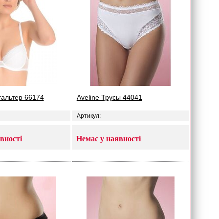
гальтер 66174
Aveline Трусы 44041
Артикул:
вності
Немає у наявності