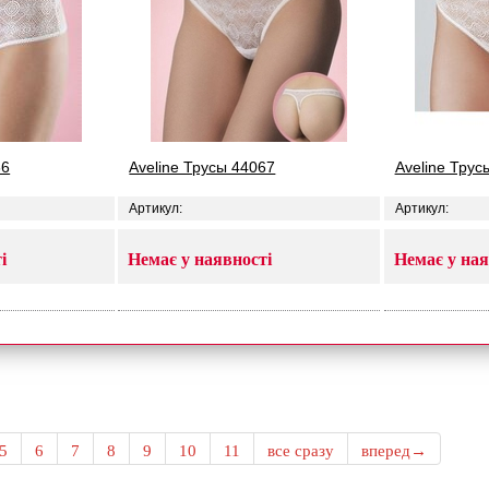
66
Aveline Трусы 44067
Aveline Трус
Артикул:
Артикул:
і
Немає у наявності
Немає у ная
5
6
7
8
9
10
11
все сразу
вперед→