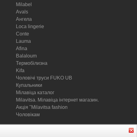
Milabel
Avals
Ангела
Loca lingerie
Conte
Lauma
Afina
Balaloum
Термобілизна
Kifa
Чоловічі труси FUKO UB
Купальники
Мілавіца каталог
Milavitsa. Мілавіца інтернет магазин.
Акція "Milavitsa fashion
Чоловікам