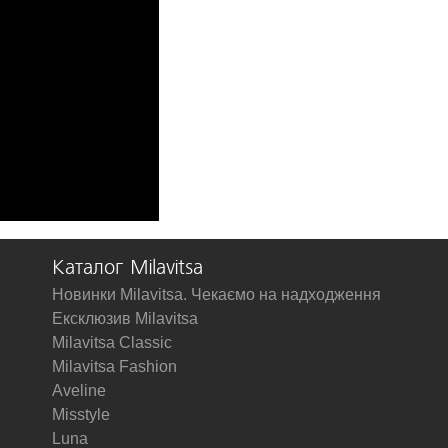
Каталог Milavitsa
Новинки Milavitsa. Чекаємо на надходження
Ексклюзив Milavitsa
Milavitsa Classic
Milavitsa Fashion
Aveline
Misstyle
Luna