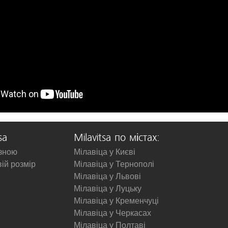
sa
Milavitsa по містах:
изною
Мілавіца у Києві
вій розмір
Мілавіца у Тернополі
Мілавіца у Львові
Мілавіца у Луцьку
Мілавіца у Кременчуці
Мілавіца у Черкасах
Мілавіца у Полтаві