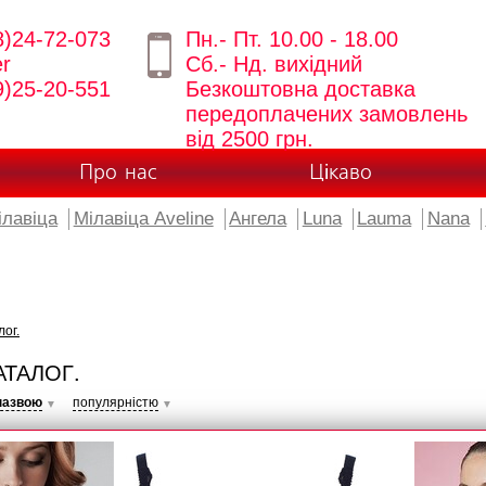
8)24-72-073
Пн.- Пт. 10.00 - 18.00
er
Сб.- Нд. вихідний
9)25-20-551
Безкоштовна доставка
передоплачених замовлень
від 2500 грн.
Про нас
Цікаво
ілавіца
Мілавіца Aveline
Ангела
Luna
Lauma
Nana
лог.
АТАЛОГ.
назвою
популярністю
▼
▼