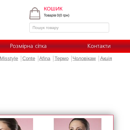
КОШИК
Товарів 0(0 грн)
Розмірна сітка
Контакти
Misstyle
Conte
Afina
Термо
Чоловікам
Акція