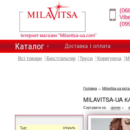
(06
Vib
(09
Інтернет магазин "Milavitsa-ua.com"
Каталог
Доставка і оплата
Всі товари
Бюстгальтер
Труси
Корегуюча
М
Головна
→
Milavitsa-ua ката
MILAVITSA-UA К
Сортувати за:
ціною
▼
Тип:
открыть