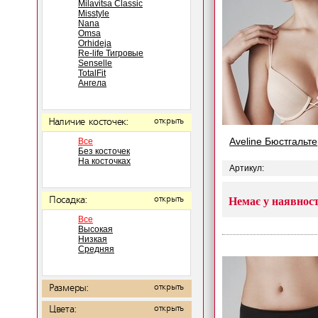
Milavitsa Classic
Misstyle
Nana
Omsa
Orhideja
Re-life Тигровые
Senselle
TotalFit
Ангела
Наличие косточек:
открыть
Aveline Бюстгальт
Все
Без косточек
На косточках
Артикул:
Посадка:
открыть
Немає у наявност
Все
Высокая
Низкая
Средняя
Размеры:
открыть
Цвета:
открыть