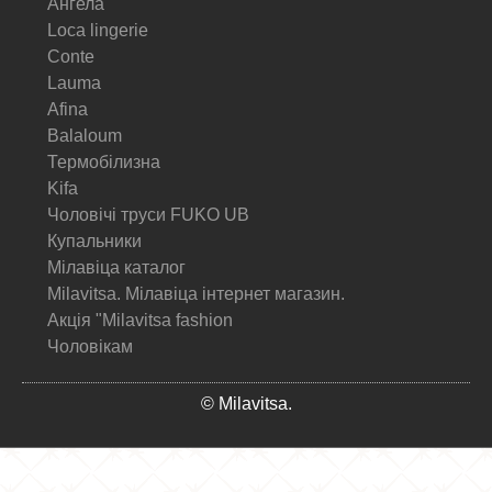
Ангела
Loca lingerie
Conte
Lauma
Afina
Balaloum
Термобілизна
Kifa
Чоловічі труси FUKO UB
Купальники
Мілавіца каталог
Milavitsa. Мілавіца інтернет магазин.
Акція "Milavitsa fashion
Чоловікам
© Milavitsa.