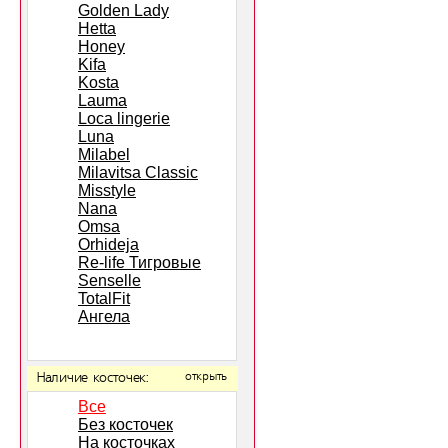
Golden Lady
Hetta
Honey
Kifa
Kosta
Lauma
Loca lingerie
Luna
Milabel
Milavitsa Classic
Misstyle
Nana
Omsa
Orhideja
Re-life Тигровые
Senselle
TotalFit
Ангела
Наличие косточек:
открыть
Все
Без косточек
На косточках