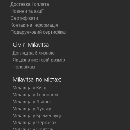
Доставка і оплата
Новини та акції
Сертифікати
Контактна інформація
Подарунковий сертифікат
Сім'я Milavitsa
Догляд за білизною
Як дізнатися свій розмір
Чоловікам
Milavitsa по містах:
Мілавіца у Києві
Мілавіца у Тернополі
Мілавіца у Львові
Мілавіца у Луцьку
Мілавіца у Кременчуці
Мілавіца у Черкасах
Мілавіца у Полтаві