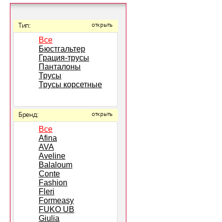
Тип:
открыть
Все
Бюстгальтер
Грация-трусы
Панталоны
Трусы
Трусы корсетные
Бренд:
открыть
Все
Afina
AVA
Aveline
Balaloum
Conte
Fashion
Fleri
Formeasy
FUKO UB
Giulia