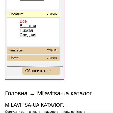
Посадка:
открыть
Все
Высокая
Низкая
Средняя
Размеры:
открыть
Цвета:
открыть
Сбросить все
Головна
→
Milavitsa-ua каталог.
MILAVITSA-UA КАТАЛОГ.
Сортувати за:
ціною
назвою
популярністю
▼
▼
▼