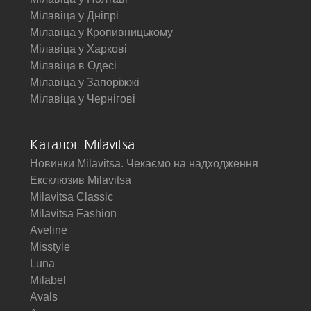
Мілавіца у Дніпрі
Мілавіца у Кропивницькому
Мілавіца у Харкові
Мілавіца в Одесі
Мілавіца у Запоріжжі
Мілавіца у Чернігові
Каталог Milavitsa
Новинки Milavitsa. Чекаємо на надходження
Ексклюзив Milavitsa
Milavitsa Classic
Milavitsa Fashion
Aveline
Misstyle
Luna
Milabel
Avals