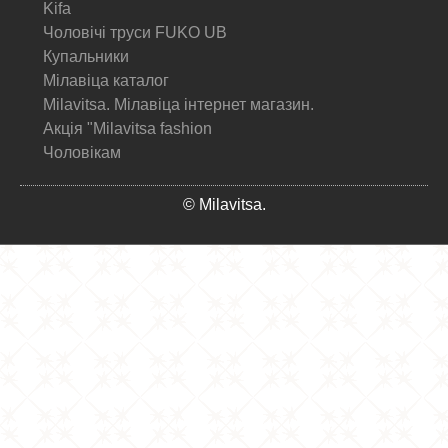
Kifa
Чоловічі труси FUKO UB
Купальники
Мілавіца каталог
Milavitsa. Мілавіца інтернет магазин.
Акція "Milavitsa fashion
Чоловікам
© Milavitsa.