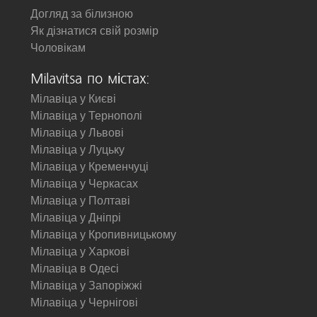
Догляд за білизною
Як дізнатися свій розмір
Чоловікам
Milavitsa по містах:
Мілавіца у Києві
Мілавіца у Тернополі
Мілавіца у Львові
Мілавіца у Луцьку
Мілавіца у Кременчуці
Мілавіца у Черкасах
Мілавіца у Полтаві
Мілавіца у Дніпрі
Мілавіца у Кропивницькому
Мілавіца у Харкові
Мілавіца в Одесі
Мілавіца у Запоріжжі
Мілавіца у Чернігові