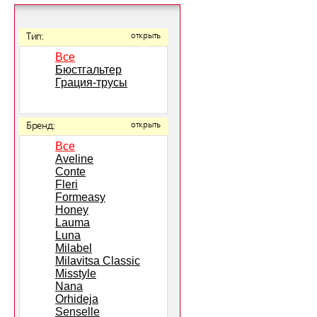
Тип:
открыть
Все
Бюстгальтер
Грация-трусы
Бренд:
открыть
Все
Aveline
Conte
Fleri
Formeasy
Honey
Lauma
Luna
Milabel
Milavitsa Classic
Misstyle
Nana
Orhideja
Senselle