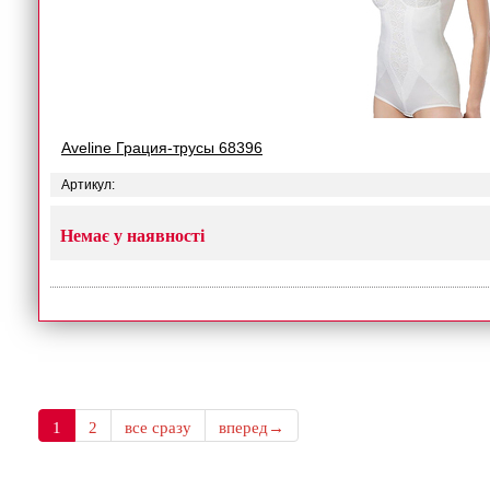
Aveline Грация-трусы 68396
Артикул:
Немає у наявності
1
2
все сразу
вперед→