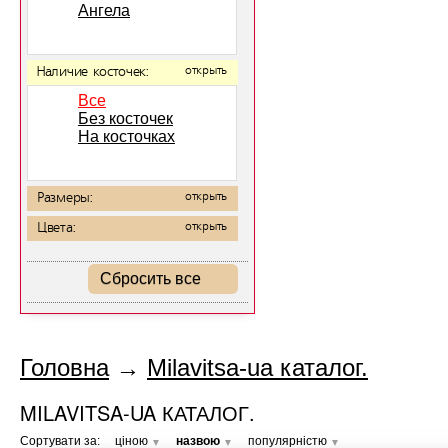
Ангела
Наличие косточек:
открыть
Все
Без косточек
На косточках
Размеры:
открыть
Цвета:
открыть
Сбросить все
Головна
→
Milavitsa-ua каталог.
MILAVITSA-UA КАТАЛОГ.
Сортувати за:
ціною
назвою
популярністю
▼
▼
▼