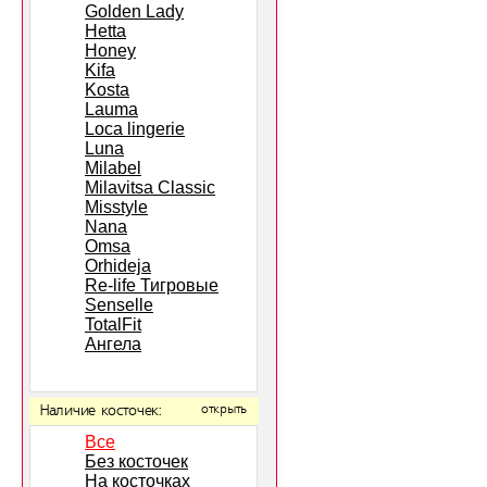
Golden Lady
Hetta
Honey
Kifa
Kosta
Lauma
Loca lingerie
Luna
Milabel
Milavitsa Classic
Misstyle
Nana
Omsa
Orhideja
Re-life Тигровые
Senselle
TotalFit
Ангела
Наличие косточек:
открыть
Все
Без косточек
На косточках