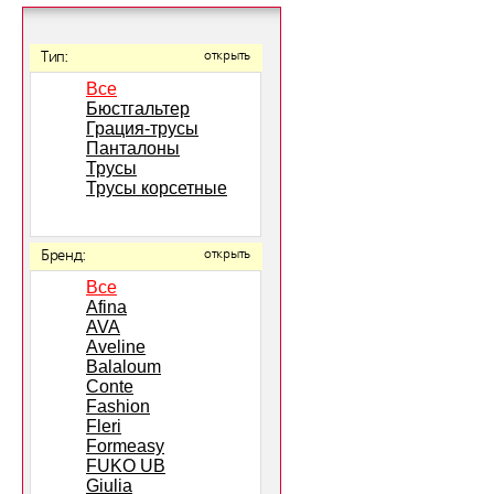
Тип:
открыть
Все
Бюстгальтер
Грация-трусы
Панталоны
Трусы
Трусы корсетные
Бренд:
открыть
Все
Afina
AVA
Aveline
Balaloum
Conte
Fashion
Fleri
Formeasy
FUKO UB
Giulia