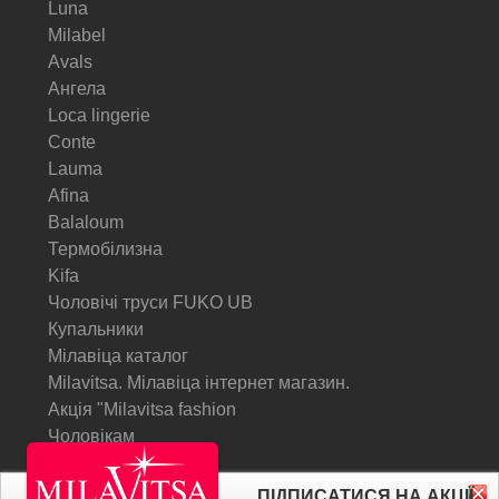
Luna
Milabel
Avals
Ангела
Loca lingerie
Conte
Lauma
Afina
Balaloum
Термобілизна
Kifa
Чоловічі труси FUKO UB
Купальники
Мілавіца каталог
Milavitsa. Мілавіца інтернет магазин.
Акція "Milavitsa fashion
Чоловікам
© Milavitsa.
ПІДПИСАТИСЯ НА АКЦІЇ