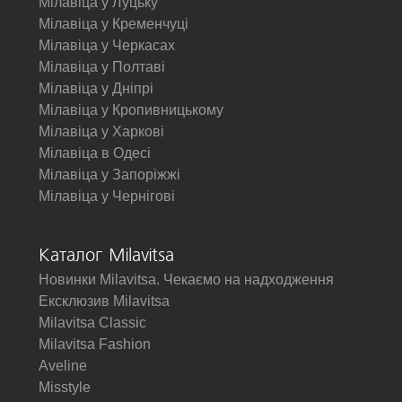
Мілавіца у Луцьку
Мілавіца у Кременчуці
Мілавіца у Черкасах
Мілавіца у Полтаві
Мілавіца у Дніпрі
Мілавіца у Кропивницькому
Мілавіца у Харкові
Мілавіца в Одесі
Мілавіца у Запоріжжі
Мілавіца у Чернігові
Каталог Milavitsa
Новинки Milavitsa. Чекаємо на надходження
Ексклюзив Milavitsa
Milavitsa Classic
Milavitsa Fashion
Aveline
Misstyle