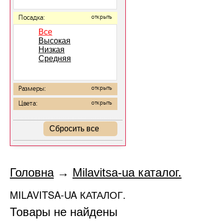
Посадка:
открыть
Все
Высокая
Низкая
Средняя
Размеры:
открыть
Цвета:
открыть
Сбросить все
Головна
→
Milavitsa-ua каталог.
MILAVITSA-UA КАТАЛОГ.
Товары не найдены