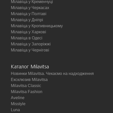
Мілавіца у Кременчуці
Мілавіца у Черкасах
Мілавіца у Полтаві
Мілавіца у Дніпрі
Мілавіца у Кропивницькому
Мілавіца у Харкові
Мілавіца в Одесі
Мілавіца у Запоріжжі
Мілавіца у Чернігові
Каталог Milavitsa
Новинки Milavitsa. Чекаємо на надходження
Ексклюзив Milavitsa
Milavitsa Classic
Milavitsa Fashion
Aveline
Misstyle
Luna