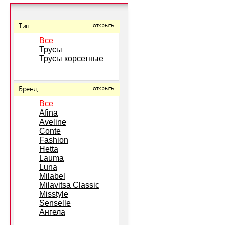
Тип:
открыть
Все
Трусы
Трусы корсетные
Бренд:
открыть
Все
Afina
Aveline
Conte
Fashion
Hetta
Lauma
Luna
Milabel
Milavitsa Classic
Misstyle
Senselle
Ангела