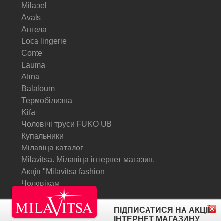
Milabel
Avals
Ангела
Loca lingerie
Conte
Lauma
Afina
Balaloum
Термобілизна
Kifa
Чоловічі труси FUKO UB
Купальники
Мілавіца каталог
Milavitsa. Мілавіца інтернет магазин.
Акція "Milavitsa fashion
Чоловікам
© Milavitsa.
ПІДПИСАТИСЯ НА АКЦІЇ
ІНТЕРНЕТ МАГАЗИНУ