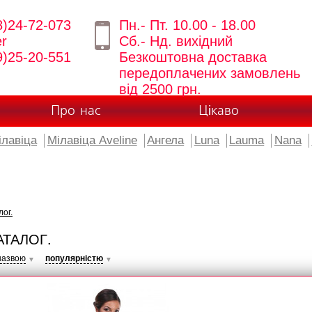
8)24-72-073
Пн.- Пт. 10.00 - 18.00
er
Сб.- Нд. вихідний
9)25-20-551
Безкоштовна доставка
передоплачених замовлень
від 2500 грн.
Про нас
Цікаво
ілавіца
Мілавіца Aveline
Ангела
Luna
Lauma
Nana
лог.
АТАЛОГ.
назвою
популярністю
▼
▼