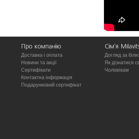
Про компанію
Сім'я Milavit
Доставка і оплата
Догляд за біл
Новини та акції
Як дізнатися с
Сертифікати
Чоловікам
Контактна інформація
Подарунковий сертифікат