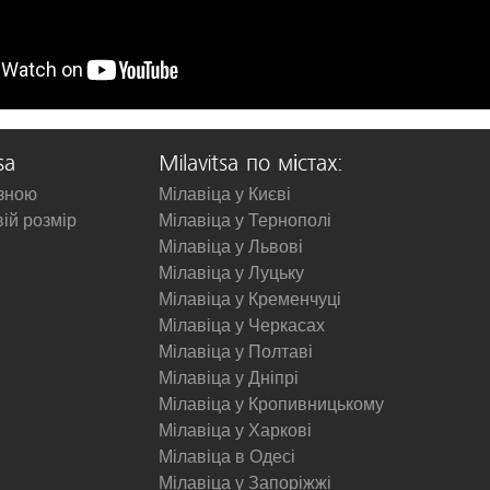
sa
Milavitsa по містах:
изною
Мілавіца у Києві
вій розмір
Мілавіца у Тернополі
Мілавіца у Львові
Мілавіца у Луцьку
Мілавіца у Кременчуці
Мілавіца у Черкасах
Мілавіца у Полтаві
Мілавіца у Дніпрі
Мілавіца у Кропивницькому
Мілавіца у Харкові
Мілавіца в Одесі
Мілавіца у Запоріжжі