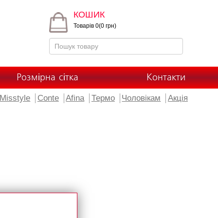
КОШИК
Товарів 0(0 грн)
Розмірна сітка
Контакти
Misstyle
Conte
Afina
Термо
Чоловікам
Акція