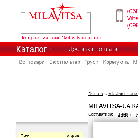
(06
Vib
(09
Інтернет магазин "Milavitsa-ua.com"
Каталог
Доставка і оплата
Всі товари
Бюстгальтер
Труси
Корегуюча
М
Головна
→
Milavitsa-ua ката
MILAVITSA-UA К
Сортувати за:
ціною
▼
Тип:
открыть