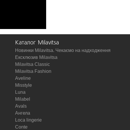
Каталог Milavitsa
Новинки Milavitsa. Чекаємо на надходження
Ексклюзив Milavitsa
Milavitsa Classic
Milavitsa Fashion
Aveline
Misstyle
Luna
Milabel
Avals
Ангела
Loca lingerie
Conte