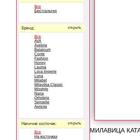
Все
Бюстгальтер
Бренд:
открыть
Все
AVA
Aveline
Balaloum
Conte
Fashion
Honey
Lauma
Loca lingerie
Luna
Milabel
Milavitsa Classic
Misstyle
Nana
Orhideja
Senselle
Ангела
Наличие косточек:
открыть
МИЛАВИЦА КАТ
Все
На косточках