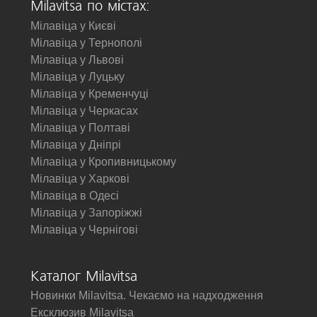
Milavitsa по містах:
Мілавіца у Києві
Мілавіца у Тернополі
Мілавіца у Львові
Мілавіца у Луцьку
Мілавіца у Кременчуці
Мілавіца у Черкасах
Мілавіца у Полтаві
Мілавіца у Дніпрі
Мілавіца у Кропивницькому
Мілавіца у Харкові
Мілавіца в Одесі
Мілавіца у Запоріжжі
Мілавіца у Чернігові
Каталог Milavitsa
Новинки Milavitsa. Чекаємо на надходження
Ексклюзив Milavitsa