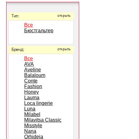
Тип:
открыть
Все
Бюстгальтер
Бренд:
открыть
Все
AVA
Aveline
Balaloum
Conte
Fashion
Honey
Lauma
Loca lingerie
Luna
Milabel
Milavitsa Classic
Misstyle
Nana
Orhideja