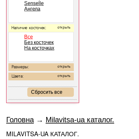
Senselle
Ангела
Наличие косточек:
открыть
Все
Без косточек
На косточках
Размеры:
открыть
Цвета:
открыть
Сбросить все
Головна
→
Milavitsa-ua каталог.
MILAVITSA-UA КАТАЛОГ.