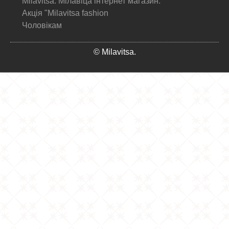
Milavitsa. Мілавіца інтернет магазин.
Акція "Milavitsa fashion
Чоловікам
© Milavitsa.