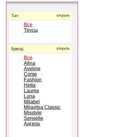
Тип:
открыть
Все
Трусы
Бренд:
открыть
Все
Afina
Aveline
Conte
Fashion
Hetta
Lauma
Luna
Milabel
Milavitsa Classic
Misstyle
Senselle
Ангела