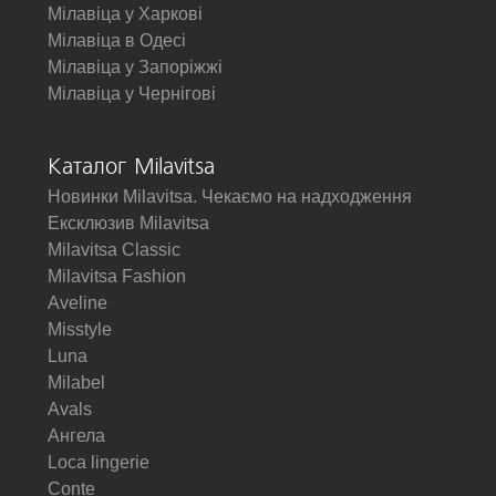
Мілавіца у Харкові
Мілавіца в Одесі
Мілавіца у Запоріжжі
Мілавіца у Чернігові
Каталог Milavitsa
Новинки Milavitsa. Чекаємо на надходження
Ексклюзив Milavitsa
Milavitsa Classic
Milavitsa Fashion
Aveline
Misstyle
Luna
Milabel
Avals
Ангела
Loca lingerie
Conte