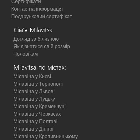
Сертифікати
Контактна інформація
Подарунковий сертифікат
Сім'я Milavitsa
Догляд за білизною
Як дізнатися свій розмір
Чоловікам
Milavitsa по містах:
Мілавіца у Києві
Мілавіца у Тернополі
Мілавіца у Львові
Мілавіца у Луцьку
Мілавіца у Кременчуці
Мілавіца у Черкасах
Мілавіца у Полтаві
Мілавіца у Дніпрі
Мілавіца у Кропивницькому