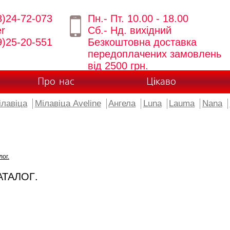
8)24-72-073
Пн.- Пт. 10.00 - 18.00
er
Сб.- Нд. вихідний
9)25-20-551
Безкоштовна доставка
передоплачених замовлень
від 2500 грн.
Про нас
Цікаво
ілавіца
Мілавіца Aveline
Ангела
Luna
Lauma
Nana
лог.
АТАЛОГ.