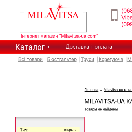
(06
Vib
(09
Інтернет магазин "Milavitsa-ua.com"
Каталог
Доставка і оплата
Всі товари
Бюстгальтер
Труси
Корегуюча
М
Головна
→
Milavitsa-ua ката
MILAVITSA-UA К
Товары не найдены
Тип:
открыть