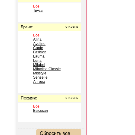
Все
Трусы
Бренд:
открыть
Все
Afina
Aveline
Conte
Fashion
Lauma
Luna
Milabel
Milavitsa Classic
Misstyle
Senselle
Ангела
Посадка:
открыть
Все
Высокая
Сбросить все