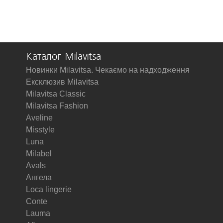
Каталог Milavitsa
Новинки Milavitsa. Чекаємо на надходження
Ексклюзив Milavitsa
Milavitsa Classic
Milavitsa Fashion
Aveline
Misstyle
Luna
Milabel
Avals
Ангела
Loca lingerie
Conte
Lauma