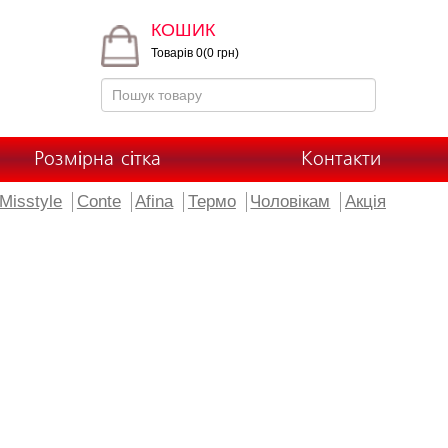
КОШИК
Товарів 0(0 грн)
Розмірна сітка
Контакти
Misstyle
Conte
Afina
Термо
Чоловікам
Акція