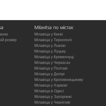
sa
Milavitsa по містах:
изною
Мілавіца у Києві
вій розмір
Мілавіца у Тернополі
Мілавіца у Львові
Мілавіца у Луцьку
Мілавіца у Кременчуці
Мілавіца у Черкасах
Мілавіца у Полтаві
Мілавіца у Дніпрі
Мілавіца у Кропивницькому
Мілавіца у Харкові
Мілавіца в Одесі
Мілавіца у Запоріжжі
Мілавіца у Чернігові