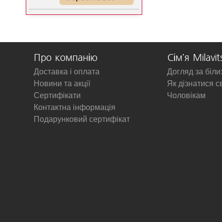
Про компанію
Сім'я Milavit
Доставка і оплата
Догляд за біл
Новини та акції
Як дізнатися с
Сертифікати
Чоловікам
Контактна інформація
Подарунковий сертифікат