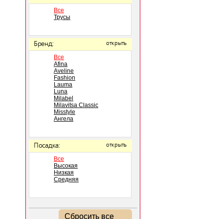
Все
Трусы
Бренд:
открыть
Все
Afina
Aveline
Fashion
Lauma
Luna
Milabel
Milavitsa Classic
Misstyle
Ангела
Посадка:
открыть
Все
Высокая
Низкая
Средняя
Сбросить все