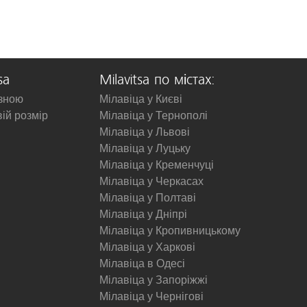
sa
Milavitsa по містах:
изною
Мілавіца у Києві
вій розмір
Мілавіца у Тернополі
Мілавіца у Львові
Мілавіца у Луцьку
Мілавіца у Кременчуці
Мілавіца у Черкасах
Мілавіца у Полтаві
Мілавіца у Дніпрі
Мілавіца у Кропивницькому
Мілавіца у Харкові
Мілавіца в Одесі
Мілавіца у Запоріжжі
Мілавіца у Чернігові