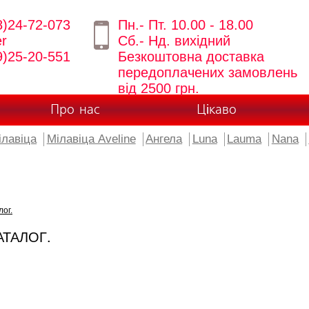
8)24-72-073
Пн.- Пт. 10.00 - 18.00
er
Сб.- Нд. вихідний
9)25-20-551
Безкоштовна доставка
передоплачених замовлень
від 2500 грн.
Про нас
Цікаво
ілавіца
Мілавіца Aveline
Ангела
Luna
Lauma
Nana
лог.
АТАЛОГ.