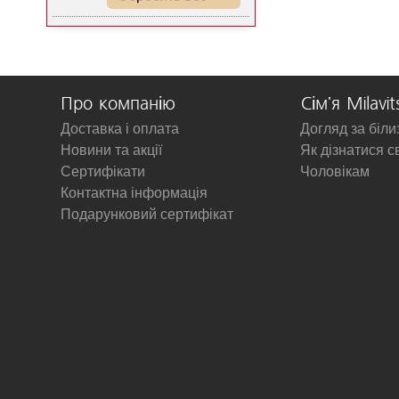
Про компанію
Сім'я Milavit
Доставка і оплата
Догляд за біл
Новини та акції
Як дізнатися с
Сертифікати
Чоловікам
Контактна інформація
Подарунковий сертифікат