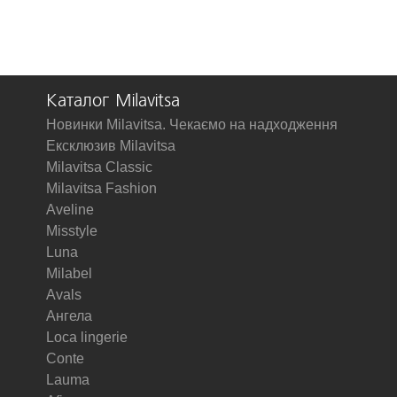
Каталог Milavitsa
Новинки Milavitsa. Чекаємо на надходження
Ексклюзив Milavitsa
Milavitsa Classic
Milavitsa Fashion
Aveline
Misstyle
Luna
Milabel
Avals
Ангела
Loca lingerie
Conte
Lauma