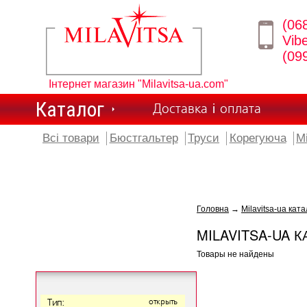
(06
Vib
(09
Інтернет магазин "Milavitsa-ua.com"
Каталог
Доставка і оплата
Всі товари
Бюстгальтер
Труси
Корегуюча
М
Головна
→
Milavitsa-ua ката
MILAVITSA-UA К
Товары не найдены
Тип:
открыть