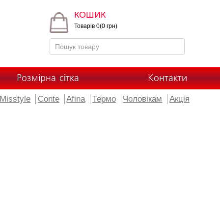
КОШИК
Товарів 0(0 грн)
Розмірна сітка
Контакти
Misstyle
Conte
Afina
Термо
Чоловікам
Акція