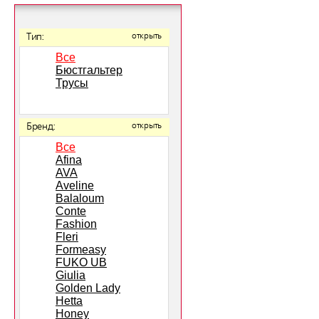
Тип:
открыть
Все
Бюстгальтер
Трусы
Бренд:
открыть
Все
Afina
AVA
Aveline
Balaloum
Conte
Fashion
Fleri
Formeasy
FUKO UB
Giulia
Golden Lady
Hetta
Honey