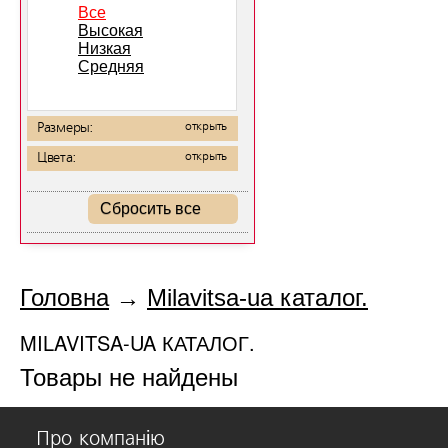
Все
Высокая
Низкая
Средняя
Размеры:
открыть
Цвета:
открыть
Сбросить все
Головна
→
Milavitsa-ua каталог.
MILAVITSA-UA КАТАЛОГ.
Товары не найдены
Про компанію