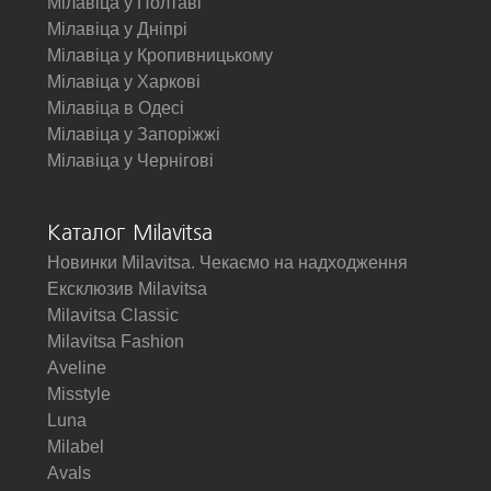
Мілавіца у Полтаві
Мілавіца у Дніпрі
Мілавіца у Кропивницькому
Мілавіца у Харкові
Мілавіца в Одесі
Мілавіца у Запоріжжі
Мілавіца у Чернігові
Каталог Milavitsa
Новинки Milavitsa. Чекаємо на надходження
Ексклюзив Milavitsa
Milavitsa Classic
Milavitsa Fashion
Aveline
Misstyle
Luna
Milabel
Avals