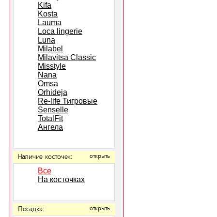
Kifa
Kosta
Lauma
Loca lingerie
Luna
Milabel
Milavitsa Classic
Misstyle
Nana
Omsa
Orhideja
Re-life Тигровые
Senselle
TotalFit
Ангела
Наличие косточек:
открыть
Все
На косточках
Посадка:
открыть