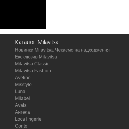
Каталог Milavitsa
Новинки Milavitsa. Чекаємо на надходження
Ексклюзив Milavitsa
Milavitsa Classic
Milavitsa Fashion
Aveline
Misstyle
Luna
Milabel
Avals
Ангела
Loca lingerie
Conte