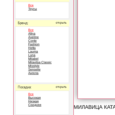
Все
Трусы
Бренд:
открыть
Все
Afina
Aveline
Conte
Fashion
Hetta
Lauma
Luna
Milabel
Milavitsa Classic
Misstyle
Senselle
Ангела
Посадка:
открыть
Все
Высокая
Низкая
МИЛАВИЦА КАТ
Средняя