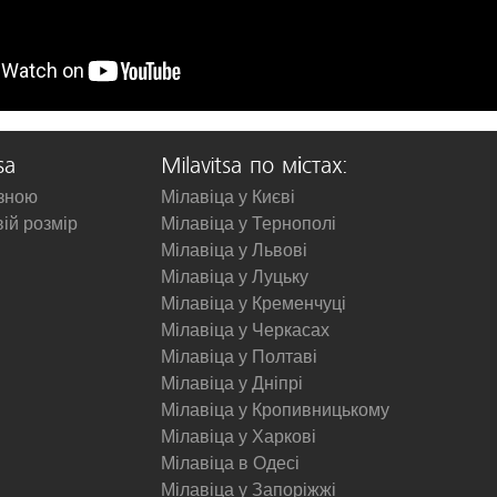
sa
Milavitsa по містах:
изною
Мілавіца у Києві
вій розмір
Мілавіца у Тернополі
Мілавіца у Львові
Мілавіца у Луцьку
Мілавіца у Кременчуці
Мілавіца у Черкасах
Мілавіца у Полтаві
Мілавіца у Дніпрі
Мілавіца у Кропивницькому
Мілавіца у Харкові
Мілавіца в Одесі
Мілавіца у Запоріжжі