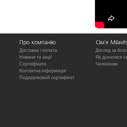
Про компанію
Сім'я Milavit
Доставка і оплата
Догляд за біл
Новини та акції
Як дізнатися с
Сертифікати
Чоловікам
Контактна інформація
Подарунковий сертифікат