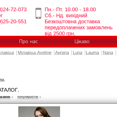
8)24-72-073
Пн.- Пт. 10.00 - 18.00
er
Сб.- Нд. вихідний
9)25-20-551
Безкоштовна доставка
передоплачених замовлень
від 2500 грн.
Про нас
Цікаво
ілавіца
Мілавіца Aveline
Ангела
Luna
Lauma
Nana
лог.
АТАЛОГ.
назвою
популярністю
▼
▼