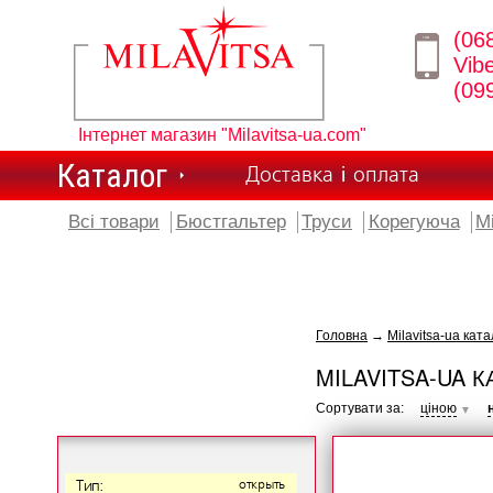
(06
Vib
(09
Інтернет магазин "Milavitsa-ua.com"
Каталог
Доставка і оплата
Всі товари
Бюстгальтер
Труси
Корегуюча
М
Головна
→
Milavitsa-ua ката
MILAVITSA-UA К
Сортувати за:
ціною
▼
Тип:
открыть