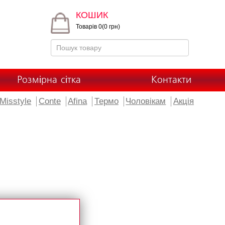
КОШИК
Товарів 0(0 грн)
Розмірна сітка
Контакти
Misstyle
Conte
Afina
Термо
Чоловікам
Акція