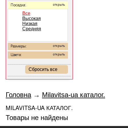
Посадка:
открыть
Все
Высокая
Низкая
Средняя
Размеры:
открыть
Цвета:
открыть
Сбросить все
Головна
→
Milavitsa-ua каталог.
MILAVITSA-UA КАТАЛОГ.
Товары не найдены