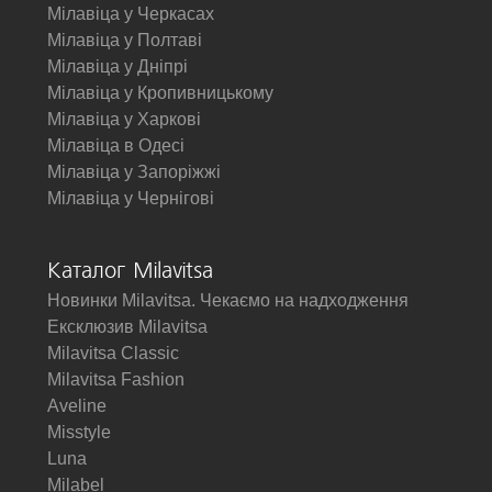
Мілавіца у Черкасах
Мілавіца у Полтаві
Мілавіца у Дніпрі
Мілавіца у Кропивницькому
Мілавіца у Харкові
Мілавіца в Одесі
Мілавіца у Запоріжжі
Мілавіца у Чернігові
Каталог Milavitsa
Новинки Milavitsa. Чекаємо на надходження
Ексклюзив Milavitsa
Milavitsa Classic
Milavitsa Fashion
Aveline
Misstyle
Luna
Milabel