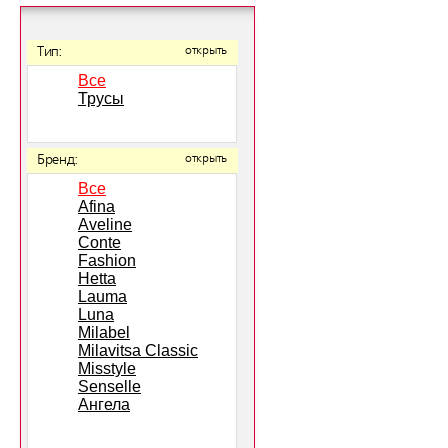
Тип:
открыть
Все
Трусы
Бренд:
открыть
Все
Afina
Aveline
Conte
Fashion
Hetta
Lauma
Luna
Milabel
Milavitsa Classic
Misstyle
Senselle
Ангела