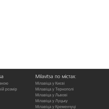
sa
Milavitsa по містах:
изною
Мілавіца у Києві
вій розмір
Мілавіца у Тернополі
Мілавіца у Львові
Мілавіца у Луцьку
Мілавіца у Кременчуці