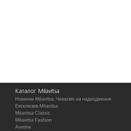
Каталог Milavitsa
Новинки Milavitsa. Чекаємо на надходження
Ексклюзив Milavitsa
Milavitsa Classic
Milavitsa Fashion
Aveline