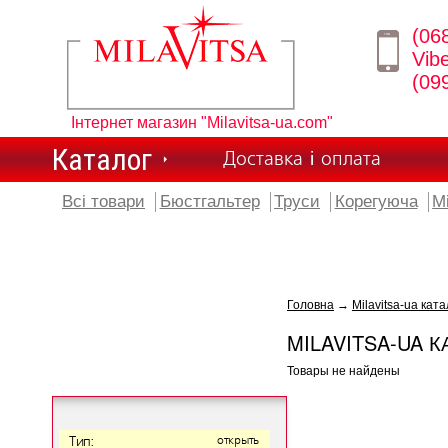
(06
Vib
(09
Інтернет магазин "Milavitsa-ua.com"
Каталог
Доставка і оплата
Всі товари
Бюстгальтер
Труси
Корегуюча
М
Головна
→
Milavitsa-ua ката
MILAVITSA-UA К
Товары не найдены
Тип:
открыть