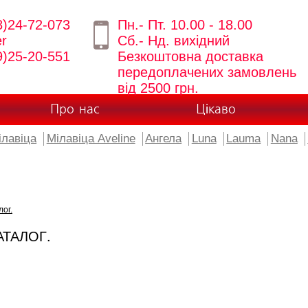
8)24-72-073
Пн.- Пт. 10.00 - 18.00
er
Сб.- Нд. вихідний
9)25-20-551
Безкоштовна доставка
передоплачених замовлень
від 2500 грн.
Про нас
Цікаво
ілавіца
Мілавіца Aveline
Ангела
Luna
Lauma
Nana
лог.
АТАЛОГ.