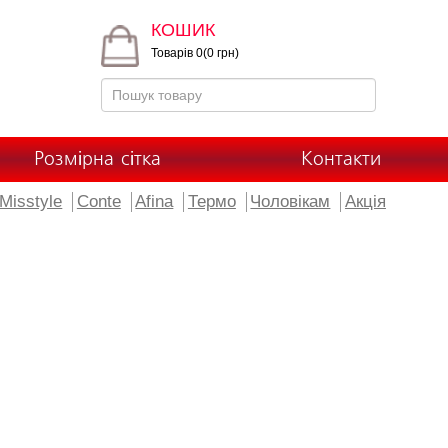
КОШИК
Товарів 0(0 грн)
Розмірна сітка
Контакти
Misstyle
Conte
Afina
Термо
Чоловікам
Акція