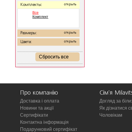
Комплекты:
открыть
Все
Комплект
Размеры:
открыть
Цвета:
открыть
Сбросить все
Про компанію
Сім'я Milavit
Доставка і оплата
Догляд за біл
Новини та акції
Як дізнатися с
Сертифікати
Чоловікам
Контактна інформація
Подарунковий сертифікат