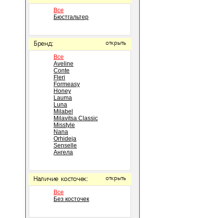
Все
Бюстгальтер
Бренд:
открыть
Все
Aveline
Conte
Fleri
Formeasy
Honey
Lauma
Luna
Milabel
Milavitsa Classic
Misstyle
Nana
Orhideja
Senselle
Ангела
Наличие косточек:
открыть
Все
Без косточек