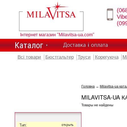
(06
Vib
(09
Інтернет магазин "Milavitsa-ua.com"
Каталог
Доставка і оплата
Всі товари
Бюстгальтер
Труси
Корегуюча
М
Головна
→
Milavitsa-ua ката
MILAVITSA-UA К
Товары не найдены
Тип:
открыть