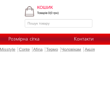
КОШИК
Товарів 0(0 грн)
Розмірна сітка
Контакти
Misstyle
Conte
Afina
Термо
Чоловікам
Акція