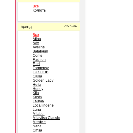
Все
Колготы
Бренд:
открыть
Все
Afina
AVA
Aveline
Balaloum
Conte
Fashion
Fleri
Formeasy
FUKO UB
Giulia
Golden Lady
Hetta
Honey
Kifa
Kosta
Lauma
Loca lingerie
Luna
Milabel
Milavitsa Classic
Misstyle
Nana
Omsa