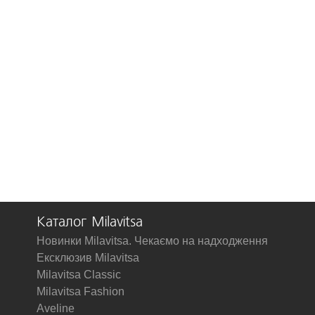
Каталог Milavitsa
Новинки Milavitsa. Чекаємо на надходження
Ексклюзив Milavitsa
Milavitsa Classic
Milavitsa Fashion
Aveline