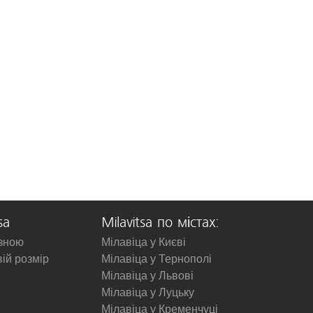
sa
Milavitsa по містах:
изною
Мілавіца у Києві
вій розмір
Мілавіца у Тернополі
Мілавіца у Львові
Мілавіца у Луцьку
Мілавіца у Кременчуці