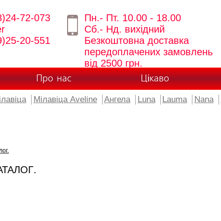
8)24-72-073
Пн.- Пт. 10.00 - 18.00
er
Сб.- Нд. вихідний
9)25-20-551
Безкоштовна доставка
передоплачених замовлень
від 2500 грн.
Про нас
Цікаво
ілавіца
Мілавіца Aveline
Ангела
Luna
Lauma
Nana
лог.
АТАЛОГ.