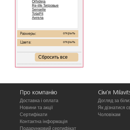
Orhideja
Re-life Тигровые
Senselle
TotalFit
Ангела
Размеры:
открыть
Цвета:
открыть
Сбросить все
Про компанію
Сім'я Milavit
Доставка і оплата
Догляд за біл
Новини та акції
Як дізнатися с
Сертифікати
Чоловікам
Контактна інформація
Подарунковий сертифікат