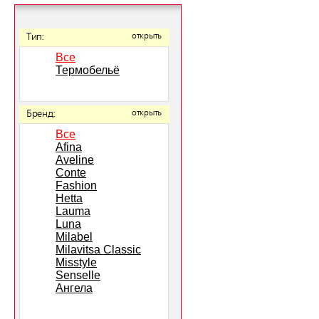
Тип:
открыть
Все
Термобельё
Бренд:
открыть
Все
Afina
Aveline
Conte
Fashion
Hetta
Lauma
Luna
Milabel
Milavitsa Classic
Misstyle
Senselle
Ангела