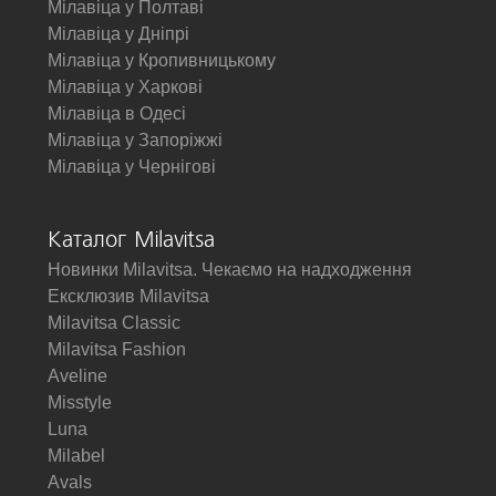
Мілавіца у Полтаві
Мілавіца у Дніпрі
Мілавіца у Кропивницькому
Мілавіца у Харкові
Мілавіца в Одесі
Мілавіца у Запоріжжі
Мілавіца у Чернігові
Каталог Milavitsa
Новинки Milavitsa. Чекаємо на надходження
Ексклюзив Milavitsa
Milavitsa Classic
Milavitsa Fashion
Aveline
Misstyle
Luna
Milabel
Avals