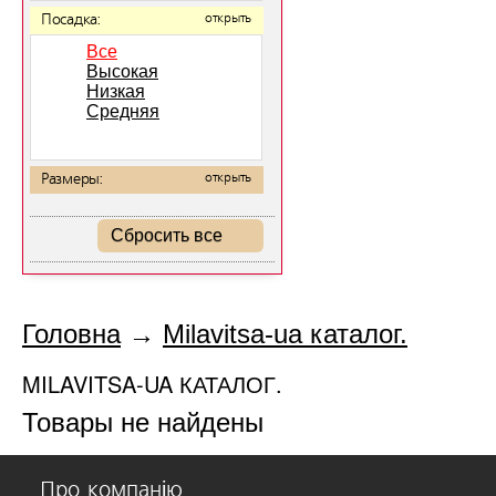
Посадка:
открыть
Все
Высокая
Низкая
Средняя
Размеры:
открыть
Сбросить все
Головна
→
Milavitsa-ua каталог.
MILAVITSA-UA КАТАЛОГ.
Товары не найдены
Про компанію