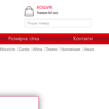
КОШИК
Товарів 0(0 грн)
Розмірна сітка
Контакти
Misstyle
Conte
Afina
Термо
Чоловікам
Акція