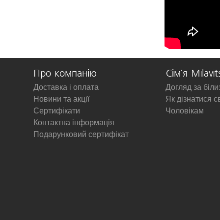
Про компанію
Сім'я Milavit
Доставка і оплата
Догляд за біл
Новини та акції
Як дізнатися с
Сертифікати
Чоловікам
Контактна інформація
Подарунковий сертифікат