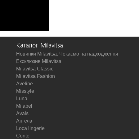
Каталог Milavitsa
Новинки Milavitsa. Чекаємо на надходження
Ексклюзив Milavitsa
Milavitsa Classic
Milavitsa Fashion
Aveline
Misstyle
Luna
Milabel
Avals
Ангела
Loca lingerie
Conte