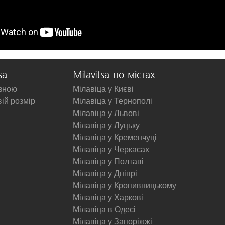
sa
Milavitsa по містах:
изною
Мілавіца у Києві
вій розмір
Мілавіца у Тернополі
Мілавіца у Львові
Мілавіца у Луцьку
Мілавіца у Кременчуці
Мілавіца у Черкасах
Мілавіца у Полтаві
Мілавіца у Дніпрі
Мілавіца у Кропивницькому
Мілавіца у Харкові
Мілавіца в Одесі
Мілавіца у Запоріжжі