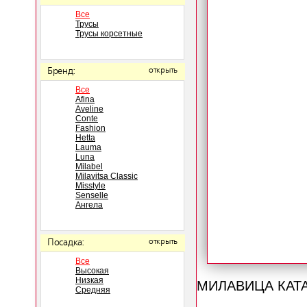
Все
Трусы
Трусы корсетные
Бренд:
открыть
Все
Afina
Aveline
Conte
Fashion
Hetta
Lauma
Luna
Milabel
Milavitsa Classic
Misstyle
Senselle
Ангела
Посадка:
открыть
Все
Высокая
МИЛАВИЦА КАТ
Низкая
Средняя