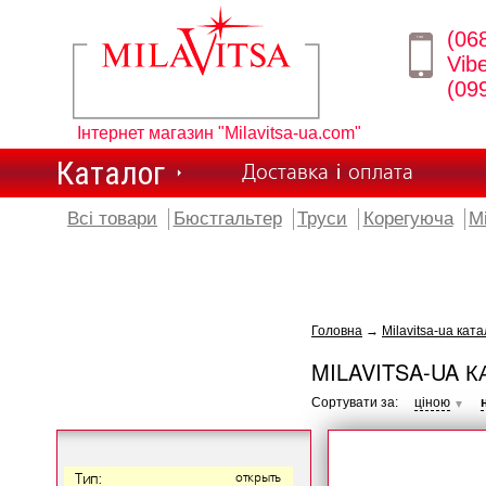
(06
Vib
(09
Інтернет магазин "Milavitsa-ua.com"
Каталог
Доставка і оплата
Всі товари
Бюстгальтер
Труси
Корегуюча
М
Головна
→
Milavitsa-ua ката
MILAVITSA-UA К
Сортувати за:
ціною
▼
Тип:
открыть