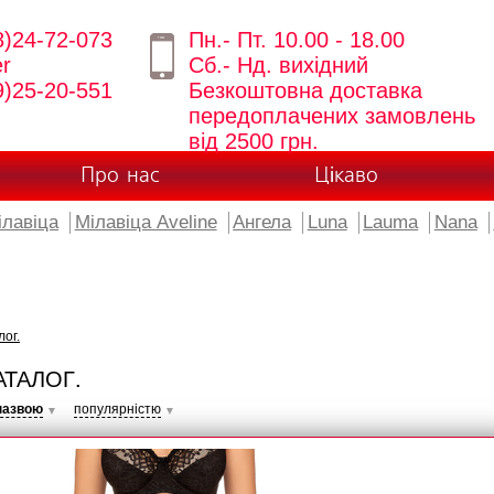
8)24-72-073
Пн.- Пт. 10.00 - 18.00
er
Сб.- Нд. вихідний
9)25-20-551
Безкоштовна доставка
передоплачених замовлень
від 2500 грн.
Про нас
Цікаво
ілавіца
Мілавіца Aveline
Ангела
Luna
Lauma
Nana
лог.
АТАЛОГ.
назвою
популярністю
▼
▼