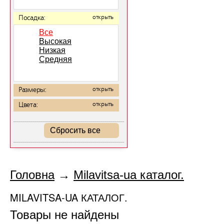
Посадка:
открыть
Все
Высокая
Низкая
Средняя
Размеры:
открыть
Цвета:
открыть
Сбросить все
Головна
→
Milavitsa-ua каталог.
MILAVITSA-UA КАТАЛОГ.
Товары не найдены