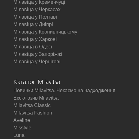
Мілавіца у Кременчуці
Мілавіца у Черкасах
Мілавіца у Полтаві
Мілавіца у Дніпрі
Мілавіца у Кропивницькому
Мілавіца у Харкові
Мілавіца в Одесі
Мілавіца у Запоріжжі
Мілавіца у Чернігові
Каталог Milavitsa
Новинки Milavitsa. Чекаємо на надходження
Ексклюзив Milavitsa
Milavitsa Classic
Milavitsa Fashion
Aveline
Misstyle
Luna