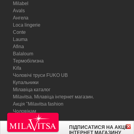
Milabel
Avals
Ангела
Loca lingerie
Conte
Lauma
Afina
Balaloum
Термобілизна
Kifa
Чоловічі труси FUKO UB
Купальники
Мілавіца каталог
Milavitsa. Мілавіца інтернет магазин.
Акція "Milavitsa fashion
Чоловікам
© Milavitsa.
ПІДПИСАТИСЯ НА АКЦІЇ
ІНТЕРНЕТ МАГАЗИНУ