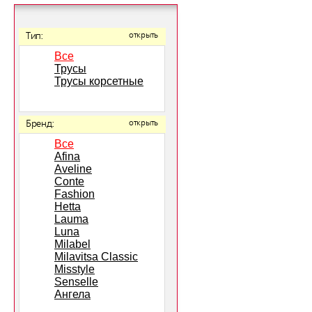
Тип:
открыть
Все
Трусы
Трусы корсетные
Бренд:
открыть
Все
Afina
Aveline
Conte
Fashion
Hetta
Lauma
Luna
Milabel
Milavitsa Classic
Misstyle
Senselle
Ангела