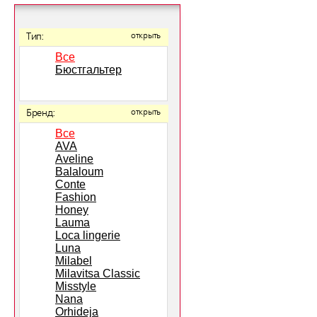
Тип:
открыть
Все
Бюстгальтер
Бренд:
открыть
Все
AVA
Aveline
Balaloum
Conte
Fashion
Honey
Lauma
Loca lingerie
Luna
Milabel
Milavitsa Classic
Misstyle
Nana
Orhideja