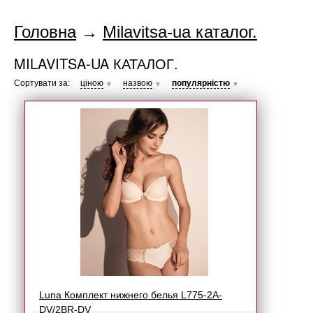
Головна
→
Milavitsa-ua каталог.
MILAVITSA-UA КАТАЛОГ.
Сортувати за:
ціною
назвою
популярністю
▼
▼
▼
Luna Комплект нижнего белья L775-2A-
DV/2BR-DV