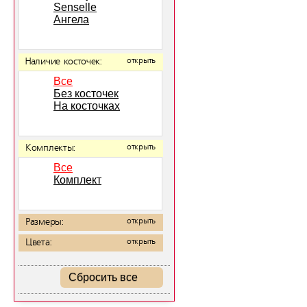
Senselle
Ангела
Наличие косточек:
открыть
Все
Без косточек
На косточках
Комплекты:
открыть
Все
Комплект
Размеры:
открыть
Цвета:
открыть
Сбросить все