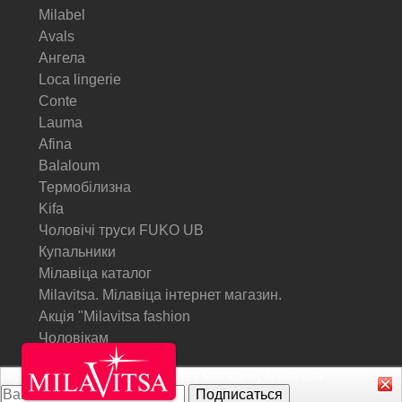
Milabel
Avals
Ангела
Loca lingerie
Conte
Lauma
Afina
Balaloum
Термобілизна
Kifa
Чоловічі труси FUKO UB
Купальники
Мілавіца каталог
Milavitsa. Мілавіца інтернет магазин.
Акція "Milavitsa fashion
Чоловікам
Підписатися на Акції інтернет магазину
Milavitsa
© Milavitsa.