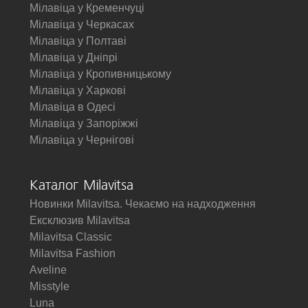
Мілавіца у Кременчуці
Мілавіца у Черкасах
Мілавіца у Полтаві
Мілавіца у Дніпрі
Мілавіца у Кропивницькому
Мілавіца у Харкові
Мілавіца в Одесі
Мілавіца у Запоріжжі
Мілавіца у Чернігові
Каталог Milavitsa
Новинки Milavitsa. Чекаємо на надходження
Ексклюзив Milavitsa
Milavitsa Classic
Milavitsa Fashion
Aveline
Misstyle
Luna