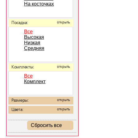
На косточках
Посадка:
открыть
Все
Высокая
Низкая
Средняя
Комплекты:
открыть
Все
Комплект
Размеры:
открыть
Цвета:
открыть
Сбросить все