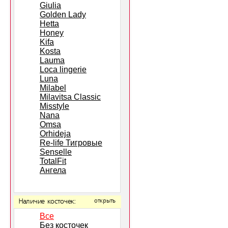
Giulia
Golden Lady
Hetta
Honey
Kifa
Kosta
Lauma
Loca lingerie
Luna
Milabel
Milavitsa Classic
Misstyle
Nana
Omsa
Orhideja
Re-life Тигровые
Senselle
TotalFit
Ангела
Наличие косточек:
открыть
Все
Без косточек