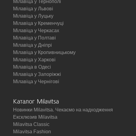
Мілавіца у Тернополі
Мілавіца у Львові
Мілавіца у Луцьку
Мілавіца у Кременчуці
Мілавіца у Черкасах
Мілавіца у Полтаві
Мілавіца у Дніпрі
Мілавіца у Кропивницькому
Мілавіца у Харкові
Мілавіца в Одесі
Мілавіца у Запоріжжі
Мілавіца у Чернігові
Каталог Milavitsa
Новинки Milavitsa. Чекаємо на надходження
Ексклюзив Milavitsa
Milavitsa Classic
Milavitsa Fashion