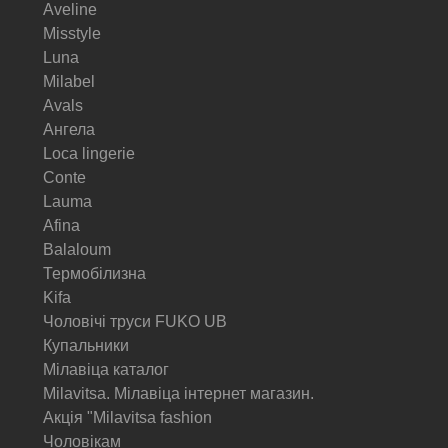
Aveline
Misstyle
Luna
Milabel
Avals
Ангела
Loca lingerie
Conte
Lauma
Afina
Balaloum
Термобілизна
Kifa
Чоловічі труси FUKO UB
Купальники
Мілавіца каталог
Milavitsa. Мілавіца інтернет магазин.
Акція "Milavitsa fashion
Чоловікам