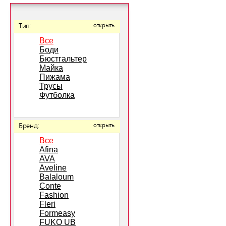
Тип:
открыть
Все
Боди
Бюстгальтер
Майка
Пижама
Трусы
Футболка
Бренд:
открыть
Все
Afina
AVA
Aveline
Balaloum
Conte
Fashion
Fleri
Formeasy
FUKO UB