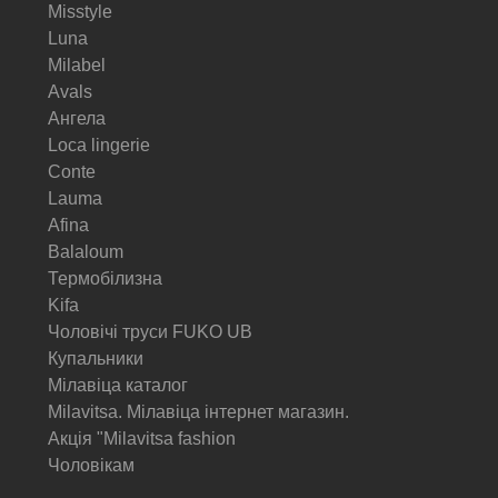
Misstyle
Luna
Milabel
Avals
Ангела
Loca lingerie
Conte
Lauma
Afina
Balaloum
Термобілизна
Kifa
Чоловічі труси FUKO UB
Купальники
Мілавіца каталог
Milavitsa. Мілавіца інтернет магазин.
Акція "Milavitsa fashion
Чоловікам