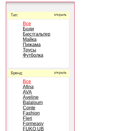
Тип:
открыть
Все
Боди
Бюстгальтер
Майка
Пижама
Трусы
Футболка
Бренд:
открыть
Все
Afina
AVA
Aveline
Balaloum
Conte
Fashion
Fleri
Formeasy
FUKO UB