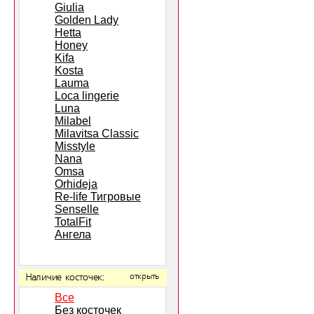
Giulia
Golden Lady
Hetta
Honey
Kifa
Kosta
Lauma
Loca lingerie
Luna
Milabel
Milavitsa Classic
Misstyle
Nana
Omsa
Orhideja
Re-life Тигровые
Senselle
TotalFit
Ангела
Наличие косточек:
открыть
Все
Без косточек