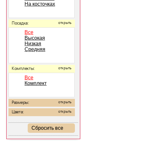
На косточках
Посадка:
открыть
Все
Высокая
Низкая
Средняя
Комплекты:
открыть
Все
Комплект
Размеры:
открыть
Цвета:
открыть
Сбросить все