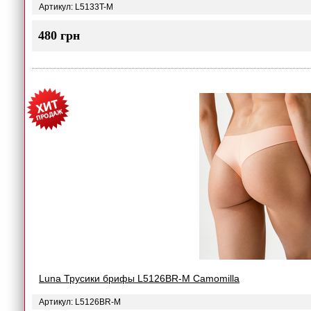
Артикул: L5133T-M
480 грн
Luna Трусики брифы L5126BR-M Camomilla
Артикул: L5126BR-M