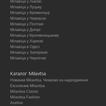
Мілавіца у Львові
Мілавіца у Луцьку
Мілавіца у Кременчуці
Мілавіца у Черкасах
Мілавіца у Полтаві
Мілавіца у Дніпрі
Мілавіца у Кропивницькому
Мілавіца у Харкові
Мілавіца в Одесі
Мілавіца у Запоріжжі
Мілавіца у Чернігові
Каталог Milavitsa
Новинки Milavitsa. Чекаємо на надходження
Ексклюзив Milavitsa
Milavitsa Classic
Milavitsa Fashion
Aveline