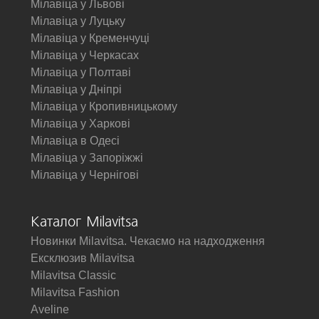
Мілавіца у Львові
Мілавіца у Луцьку
Мілавіца у Кременчуці
Мілавіца у Черкасах
Мілавіца у Полтаві
Мілавіца у Дніпрі
Мілавіца у Кропивницькому
Мілавіца у Харкові
Мілавіца в Одесі
Мілавіца у Запоріжжі
Мілавіца у Чернігові
Каталог Milavitsa
Новинки Milavitsa. Чекаємо на надходження
Ексклюзив Milavitsa
Milavitsa Classic
Milavitsa Fashion
Aveline