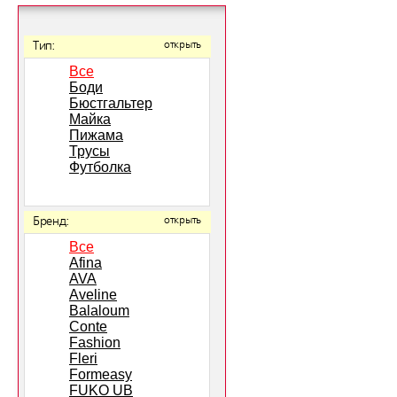
Тип:
открыть
Все
Боди
Бюстгальтер
Майка
Пижама
Трусы
Футболка
Бренд:
открыть
Все
Afina
AVA
Aveline
Balaloum
Conte
Fashion
Fleri
Formeasy
FUKO UB