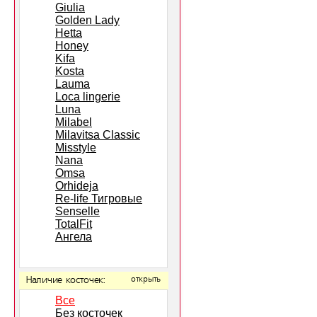
Giulia
Golden Lady
Hetta
Honey
Kifa
Kosta
Lauma
Loca lingerie
Luna
Milabel
Milavitsa Classic
Misstyle
Nana
Omsa
Orhideja
Re-life Тигровые
Senselle
TotalFit
Ангела
Наличие косточек:
открыть
Все
Без косточек