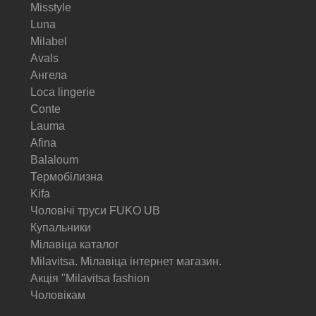
Misstyle
Luna
Milabel
Avals
Ангела
Loca lingerie
Conte
Lauma
Afina
Balaloum
Термобілизна
Kifa
Чоловічі труси FUKO UB
Купальники
Мілавіца каталог
Milavitsa. Мілавіца інтернет магазин.
Акція "Milavitsa fashion
Чоловікам