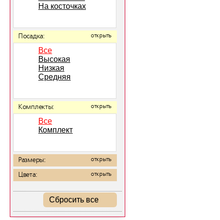
На косточках
Посадка:
открыть
Все
Высокая
Низкая
Средняя
Комплекты:
открыть
Все
Комплект
Размеры:
открыть
Цвета:
открыть
Сбросить все