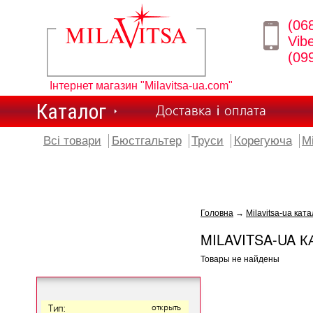
(06
Vib
(09
Інтернет магазин "Milavitsa-ua.com"
Каталог
Доставка і оплата
Всі товари
Бюстгальтер
Труси
Корегуюча
М
Головна
→
Milavitsa-ua ката
MILAVITSA-UA К
Товары не найдены
Тип:
открыть