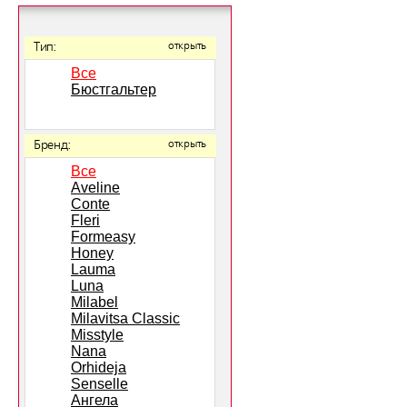
Тип:
открыть
Все
Бюстгальтер
Бренд:
открыть
Все
Aveline
Conte
Fleri
Formeasy
Honey
Lauma
Luna
Milabel
Milavitsa Classic
Misstyle
Nana
Orhideja
Senselle
Ангела