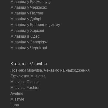
Мілавіца у Кременчуці
Мілавіца у Черкасах
Мілавіца у Полтаві
Мілавіца у Дніпрі
Мілавіца у Кропивницькому
Мілавіца у Харкові
Мілавіца в Одесі
Мілавіца у Запоріжжі
Мілавіца у Чернігові
Каталог Milavitsa
Новинки Milavitsa. Чекаємо на надходження
Ексклюзив Milavitsa
Milavitsa Classic
Milavitsa Fashion
Aveline
Misstyle
Luna