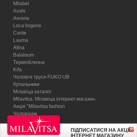
Milabel
Avals
Ангела
Loca lingerie
Conte
Lauma
Afina
Balaloum
Термобілизна
Kifa
Чоловічі труси FUKO UB
Купальники
Мілавіца каталог
Milavitsa. Мілавіца інтернет магазин.
Акція "Milavitsa fashion
Чоловікам
© Milavitsa.
ПІДПИСАТИСЯ НА АКЦІЇ
ІНТЕРНЕТ МАГАЗИНУ