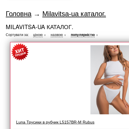
Головна
→
Milavitsa-ua каталог.
MILAVITSA-UA КАТАЛОГ.
Сортувати за:
ціною
назвою
популярністю
▼
▼
▼
Luna Трусики в рубчик L5157BR-M Rubus