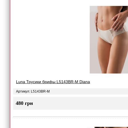
Luna Трусики брифы L5143BR-M Diana
Артикул: L5143BR-M
480 грн