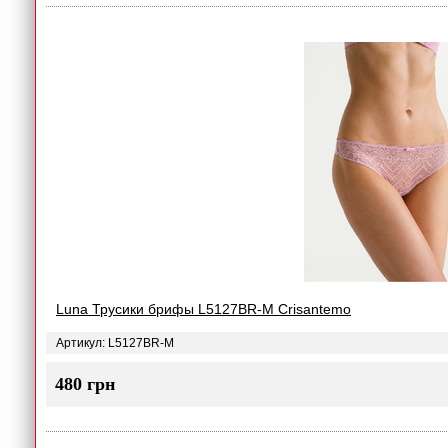
Luna Трусики брифы L5127BR-M Crisantemo
Артикул: L5127BR-M
480 грн