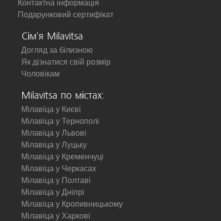
Контактна інформація
Подарунковий сертифікат
Сім'я Milavitsa
Догляд за білизною
Як дізнатися свій розмір
Чоловікам
Milavitsa по містах:
Мілавіца у Києві
Мілавіца у Тернополі
Мілавіца у Львові
Мілавіца у Луцьку
Мілавіца у Кременчуці
Мілавіца у Черкасах
Мілавіца у Полтаві
Мілавіца у Дніпрі
Мілавіца у Кропивницькому
Мілавіца у Харкові