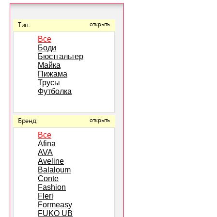
Тип:
открыть
Все
Боди
Бюстгальтер
Майка
Пижама
Трусы
Футболка
Бренд:
открыть
Все
Afina
AVA
Aveline
Balaloum
Conte
Fashion
Fleri
Formeasy
FUKO UB