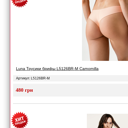
Luna Трусики брифы L5126BR-M Camomilla
Артикул: L5126BR-M
480 грн