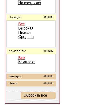
На косточках
Посадка:
открыть
Все
Высокая
Низкая
Средняя
Комплекты:
открыть
Все
Комплект
Размеры:
открыть
Цвета:
открыть
Сбросить все