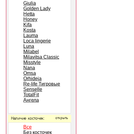
Giulia
Golden Lady
Hetta
Honey
Kifa
Kosta
Lauma
Loca lingerie
Luna
Milabel
Milavitsa Classic
Misstyle
Nana
Omsa
Orhideja
Re-life Тигровые
Senselle
TotalFit
Ангела
Наличие косточек:
открыть
Все
Без косточек