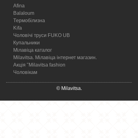
Afina
Balaloum
Термобілизна
Kifa
Чоловічі труси FUKO UB
Купальники
Мілавіца каталог
Milavitsa. Мілавіца інтернет магазин.
Акція "Milavitsa fashion
Чоловікам
© Milavitsa.