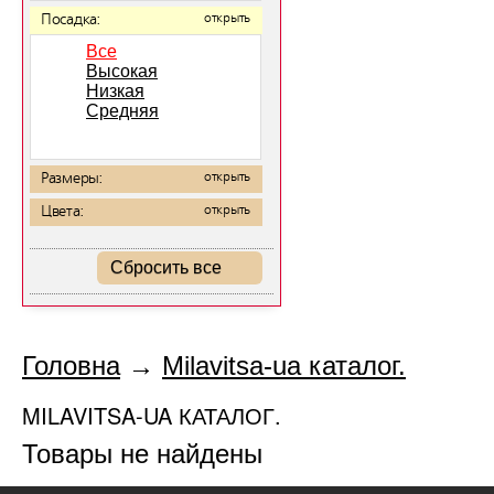
Посадка:
открыть
Все
Высокая
Низкая
Средняя
Размеры:
открыть
Цвета:
открыть
Сбросить все
Головна
→
Milavitsa-ua каталог.
MILAVITSA-UA КАТАЛОГ.
Товары не найдены