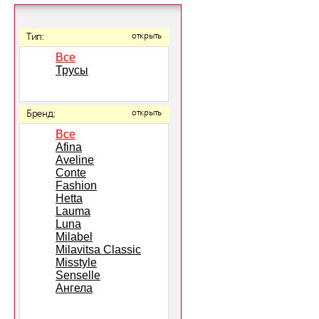
Тип:
открыть
Все
Трусы
Бренд:
открыть
Все
Afina
Aveline
Conte
Fashion
Hetta
Lauma
Luna
Milabel
Milavitsa Classic
Misstyle
Senselle
Ангела