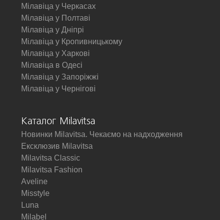
Мілавіца у Черкасах
Мілавіца у Полтаві
Мілавіца у Дніпрі
Мілавіца у Кропивницькому
Мілавіца у Харкові
Мілавіца в Одесі
Мілавіца у Запоріжжі
Мілавіца у Чернігові
Каталог Milavitsa
Новинки Milavitsa. Чекаємо на надходження
Ексклюзив Milavitsa
Milavitsa Classic
Milavitsa Fashion
Aveline
Misstyle
Luna
Milabel