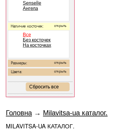
Senselle
Ангела
Наличие косточек:
открыть
Все
Без косточек
На косточках
Размеры:
открыть
Цвета:
открыть
Сбросить все
Головна
→
Milavitsa-ua каталог.
MILAVITSA-UA КАТАЛОГ.