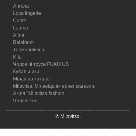
Ангела
Loca lingerie
Conte
Lauma
Afina
Balaloum
Термобілизна
Kifa
Чоловічі труси FUKO UB
Купальники
Мілавіца каталог
Milavitsa. Мілавіца інтернет магазин.
Акція "Milavitsa fashion
Чоловікам
© Milavitsa.