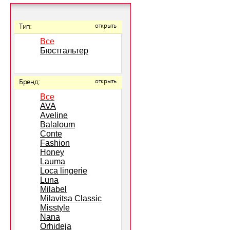
Тип:
открыть
Все
Бюстгальтер
Бренд:
открыть
Все
AVA
Aveline
Balaloum
Conte
Fashion
Honey
Lauma
Loca lingerie
Luna
Milabel
Milavitsa Classic
Misstyle
Nana
Orhideja