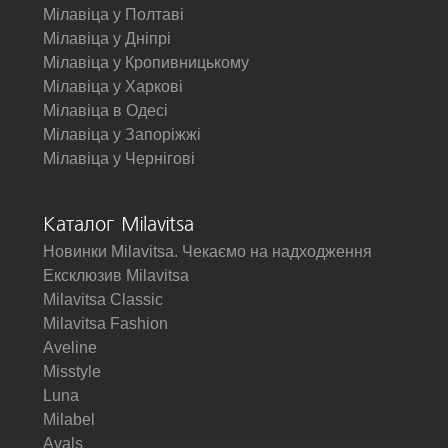
Мілавіца у Полтаві
Мілавіца у Дніпрі
Мілавіца у Кропивницькому
Мілавіца у Харкові
Мілавіца в Одесі
Мілавіца у Запоріжжі
Мілавіца у Чернігові
Каталог Milavitsa
Новинки Milavitsa. Чекаємо на надходження
Ексклюзив Milavitsa
Milavitsa Classic
Milavitsa Fashion
Aveline
Misstyle
Luna
Milabel
Avals