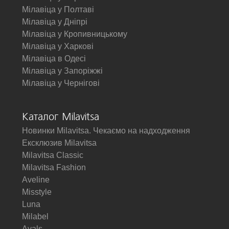
Мілавіца у Полтаві
Мілавіца у Дніпрі
Мілавіца у Кропивницькому
Мілавіца у Харкові
Мілавіца в Одесі
Мілавіца у Запоріжжі
Мілавіца у Чернігові
Каталог Milavitsa
Новинки Milavitsa. Чекаємо на надходження
Ексклюзив Milavitsa
Milavitsa Classic
Milavitsa Fashion
Aveline
Misstyle
Luna
Milabel
Avals