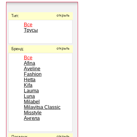
Тип:
открыть
Все
Трусы
Бренд:
открыть
Все
Afina
Aveline
Fashion
Hetta
Kifa
Lauma
Luna
Milabel
Milavitsa Classic
Misstyle
Ангела
открыть