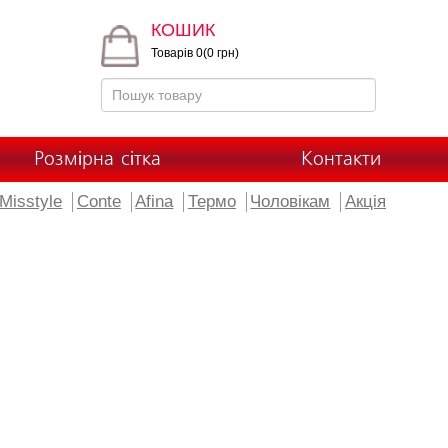
КОШИК
Товарів 0(0 грн)
Розмірна сітка
Контакти
Misstyle
Conte
Afina
Термо
Чоловікам
Акція