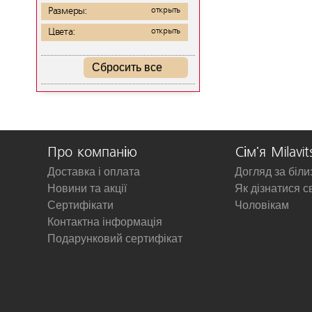
Размеры:
открыть
Цвета:
открыть
Сбросить все
Про компанію
Сім'я Milavit
Доставка і оплата
Догляд за біл
Новини та акції
Як дізнатися с
Сертифікати
Чоловікам
Контактна інформація
Подарунковий сертифікат