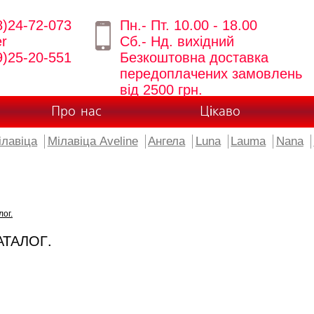
8)24-72-073
Пн.- Пт. 10.00 - 18.00
er
Сб.- Нд. вихідний
9)25-20-551
Безкоштовна доставка
передоплачених замовлень
від 2500 грн.
Про нас
Цікаво
ілавіца
Мілавіца Aveline
Ангела
Luna
Lauma
Nana
лог.
АТАЛОГ.