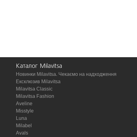
Каталог Milavitsa
Новинки Milavitsa. Чекаємо на надходження
Ексклюзив Milavitsa
Milavitsa Classic
Milavitsa Fashion
Aveline
Misstyle
Luna
Milabel
Avals