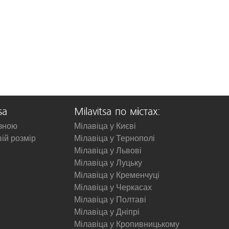
sa
Milavitsa по містах:
изною
Мілавіца у Києві
вій розмір
Мілавіца у Тернополі
Мілавіца у Львові
Мілавіца у Луцьку
Мілавіца у Кременчуці
Мілавіца у Черкасах
Мілавіца у Полтаві
Мілавіца у Дніпрі
Мілавіца у Кропивницькому