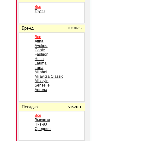
Все
Трусы
Бренд:
открыть
Все
Afina
Aveline
Conte
Fashion
Hetta
Lauma
Luna
Milabel
Milavitsa Classic
Misstyle
Senselle
Ангела
Посадка:
открыть
Все
Высокая
Низкая
Средняя