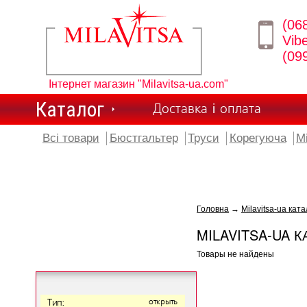
(06
Vib
(09
Інтернет магазин "Milavitsa-ua.com"
Каталог
Доставка і оплата
Всі товари
Бюстгальтер
Труси
Корегуюча
М
Головна
→
Milavitsa-ua ката
MILAVITSA-UA К
Товары не найдены
Тип:
открыть