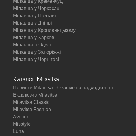
Мілавіца у Кременчуці
Мілавіца у Черкасах
Мілавіца у Полтаві
Мілавіца у Дніпрі
Мілавіца у Кропивницькому
Мілавіца у Харкові
Мілавіца в Одесі
Мілавіца у Запоріжжі
Мілавіца у Чернігові
Каталог Milavitsa
Новинки Milavitsa. Чекаємо на надходження
Ексклюзив Milavitsa
Milavitsa Classic
Milavitsa Fashion
Aveline
Misstyle
Luna