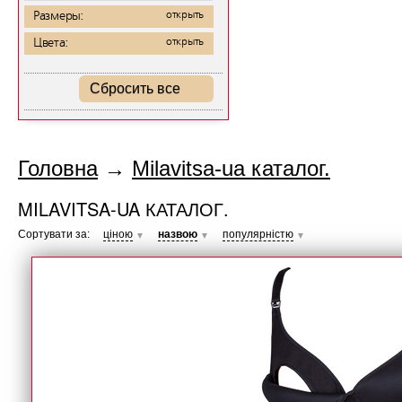
Размеры:
открыть
Цвета:
открыть
Сбросить все
Головна
→
Milavitsa-ua каталог.
MILAVITSA-UA КАТАЛОГ.
Сортувати за:
ціною
назвою
популярністю
▼
▼
▼