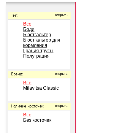
Тип:
открыть
Все
Боди
Бюстгальтер
Бюстгальтер для
кормления
Грация-трусы
Полуграция
Бренд:
открыть
Все
Milavitsa Classic
Наличие косточек:
открыть
Все
Без косточек