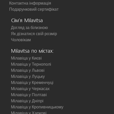
Контактна інформація
Подарунковий сертифікат
Сім'я Milavitsa
Догляд за білизною
Як дізнатися свій розмір
Чоловікам
Milavitsa по містах:
Мілавіца у Києві
Мілавіца у Тернополі
Мілавіца у Львові
Мілавіца у Луцьку
Мілавіца у Кременчуці
Мілавіца у Черкасах
Мілавіца у Полтаві
Мілавіца у Дніпрі
Мілавіца у Кропивницькому
Мілавіца у Харкові