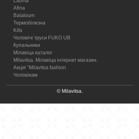
Lauma
Afina
Balaloum
Термобілизна
Kifa
Чоловічі труси FUKO UB
Купальники
Мілавіца каталог
Milavitsa. Мілавіца інтернет магазин.
Акція "Milavitsa fashion
Чоловікам
© Milavitsa.