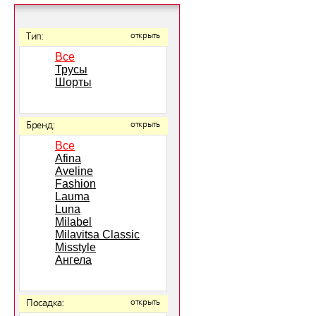
Тип:
открыть
Все
Трусы
Шорты
Бренд:
открыть
Все
Afina
Aveline
Fashion
Lauma
Luna
Milabel
Milavitsa Classic
Misstyle
Ангела
Посадка:
открыть