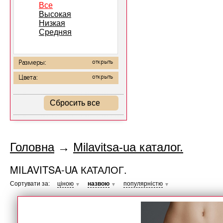
Все
Высокая
Низкая
Средняя
Размеры:
открыть
Цвета:
открыть
Сбросить все
Головна
→
Milavitsa-ua каталог.
MILAVITSA-UA КАТАЛОГ.
Сортувати за:
ціною
назвою
популярністю
▼
▼
▼