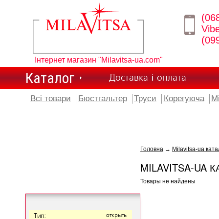
(06
Vib
(09
Інтернет магазин "Milavitsa-ua.com"
Каталог
Доставка і оплата
Всі товари
Бюстгальтер
Труси
Корегуюча
М
Головна
→
Milavitsa-ua ката
MILAVITSA-UA К
Товары не найдены
Тип:
открыть