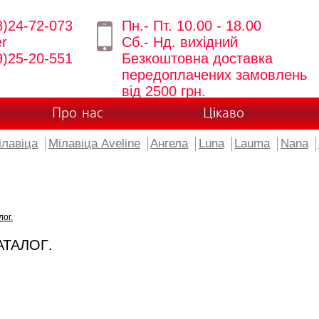
8)24-72-073
Пн.- Пт. 10.00 - 18.00
er
Сб.- Нд. вихідний
9)25-20-551
Безкоштовна доставка
передоплачених замовлень
від 2500 грн.
Про нас
Цікаво
ілавіца
Мілавіца Aveline
Ангела
Luna
Lauma
Nana
лог.
АТАЛОГ.