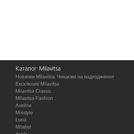
Каталог Milavitsa
Новинки Milavitsa. Чекаємо на надходження
Ексклюзив Milavitsa
Milavitsa Classic
Milavitsa Fashion
Aveline
Misstyle
Luna
Milabel