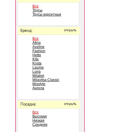
Все
Трусы
Трусы корсетные
Бренд:
открыть
Все
Afina
Aveline
Fashion
Hetta
Kifa
Kosta
Lauma
Luna
Milabel
Milavitsa Classic
Misstyle
Ангела
Посадка:
открыть
Все
Высокая
Низкая
Средняя