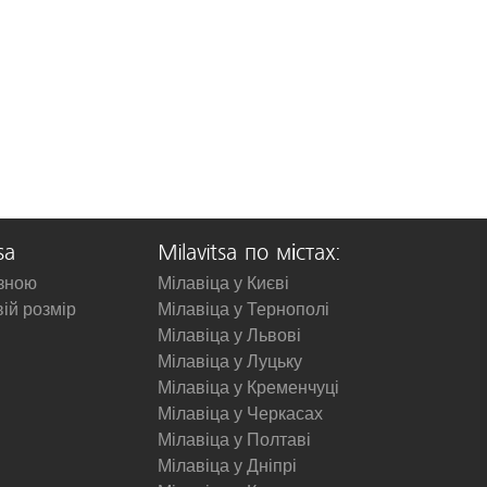
sa
Milavitsa по містах:
изною
Мілавіца у Києві
вій розмір
Мілавіца у Тернополі
Мілавіца у Львові
Мілавіца у Луцьку
Мілавіца у Кременчуці
Мілавіца у Черкасах
Мілавіца у Полтаві
Мілавіца у Дніпрі