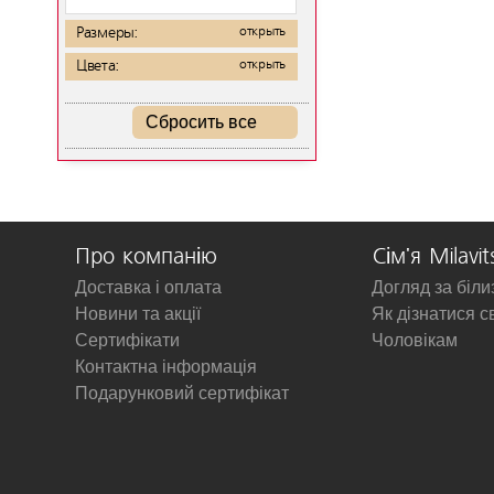
Размеры:
открыть
Цвета:
открыть
Сбросить все
Про компанію
Сім'я Milavit
Доставка і оплата
Догляд за біл
Новини та акції
Як дізнатися с
Сертифікати
Чоловікам
Контактна інформація
Подарунковий сертифікат