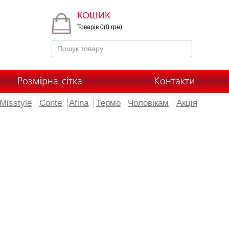
КОШИК
Товарів 0(0 грн)
Розмірна сітка
Контакти
Misstyle
Conte
Afina
Термо
Чоловікам
Акція