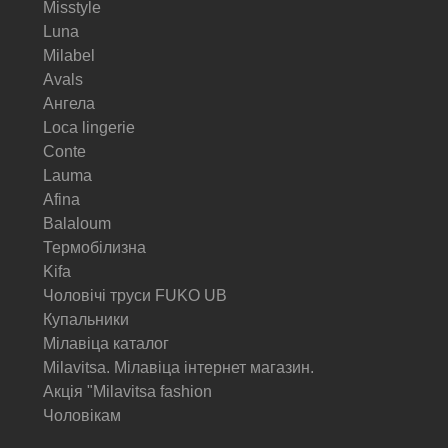
Misstyle
Luna
Milabel
Avals
Ангела
Loca lingerie
Conte
Lauma
Afina
Balaloum
Термобілизна
Kifa
Чоловічі труси FUKO UB
Купальники
Мілавіца каталог
Milavitsa. Мілавіца інтернет магазин.
Акція "Milavitsa fashion
Чоловікам