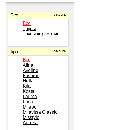
Тип:
открыть
Все
Трусы
Трусы корсетные
Бренд:
открыть
Все
Afina
Aveline
Fashion
Hetta
Kifa
Kosta
Lauma
Luna
Milabel
Milavitsa Classic
Misstyle
Ангела