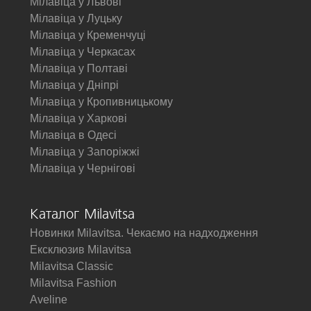
Мілавіца у Львові
Мілавіца у Луцьку
Мілавіца у Кременчуці
Мілавіца у Черкасах
Мілавіца у Полтаві
Мілавіца у Дніпрі
Мілавіца у Кропивницькому
Мілавіца у Харкові
Мілавіца в Одесі
Мілавіца у Запоріжжі
Мілавіца у Чернігові
Каталог Milavitsa
Новинки Milavitsa. Чекаємо на надходження
Ексклюзив Milavitsa
Milavitsa Classic
Milavitsa Fashion
Aveline