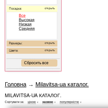
Посадка:
открыть
Все
Высокая
Низкая
Средняя
Размеры:
открыть
Цвета:
открыть
Сбросить все
Головна
→
Milavitsa-ua каталог.
MILAVITSA-UA КАТАЛОГ.
Сортувати за:
ціною
назвою
популярністю
▼
▼
▼