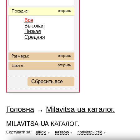
Посадка:
открыть
Все
Высокая
Низкая
Средняя
Размеры:
открыть
Цвета:
открыть
Сбросить все
Головна
→
Milavitsa-ua каталог.
MILAVITSA-UA КАТАЛОГ.
Сортувати за:
ціною
назвою
популярністю
▼
▼
▼