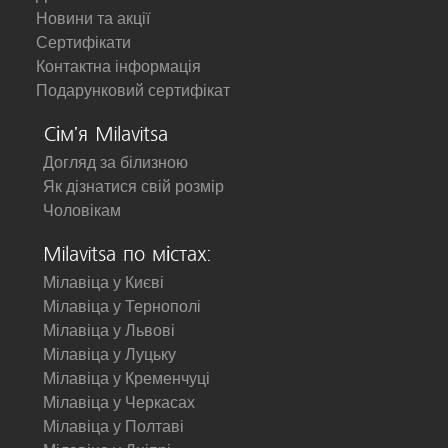
Новини та акції
Сертифікати
Контактна інформація
Подарунковий сертифікат
Сім'я Milavitsa
Догляд за білизною
Як дізнатися свій розмір
Чоловікам
Milavitsa по містах:
Мілавіца у Києві
Мілавіца у Тернополі
Мілавіца у Львові
Мілавіца у Луцьку
Мілавіца у Кременчуці
Мілавіца у Черкасах
Мілавіца у Полтаві