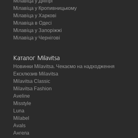
Мілавіца у Дніпрі
Мілавіца у Кропивницькому
Мілавіца у Харкові
Мілавіца в Одесі
Мілавіца у Запоріжжі
Мілавіца у Чернігові
Каталог Milavitsa
Новинки Milavitsa. Чекаємо на надходження
Ексклюзив Milavitsa
Milavitsa Classic
Milavitsa Fashion
Aveline
Misstyle
Luna
Milabel
Avals
Ангела