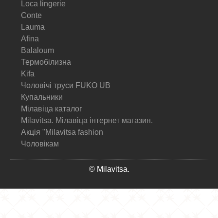
Loca lingerie
Conte
Lauma
Afina
Balaloum
Термобілизна
Kifa
Чоловічі труси FUKO UB
Купальники
Мілавіца каталог
Milavitsa. Мілавіца інтернет магазин.
Акція "Milavitsa fashion
Чоловікам
© Milavitsa.