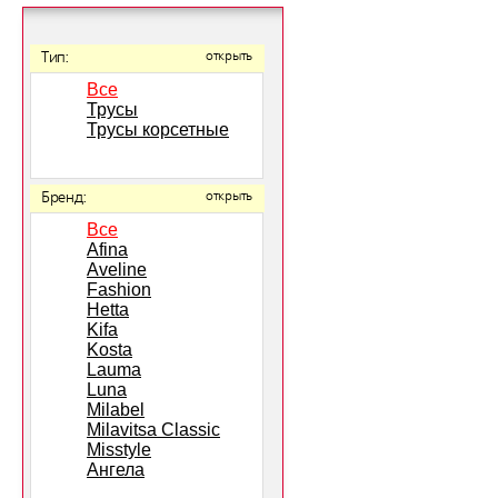
Тип:
открыть
Все
Трусы
Трусы корсетные
Бренд:
открыть
Все
Afina
Aveline
Fashion
Hetta
Kifa
Kosta
Lauma
Luna
Milabel
Milavitsa Classic
Misstyle
Ангела