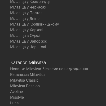
Мілавіца у Кременчуці
Мілавіца у Черкасах
Мілавіца у Полтаві
Мілавіца у Дніпрі
Мілавіца у Кропивницькому
Мілавіца у Харкові
Мілавіца в Одесі
Мілавіца у Запоріжжі
Мілавіца у Чернігові
Каталог Milavitsa
Новинки Milavitsa. Чекаємо на надходження
Ексклюзив Milavitsa
Milavitsa Classic
Milavitsa Fashion
Aveline
Misstyle
Luna