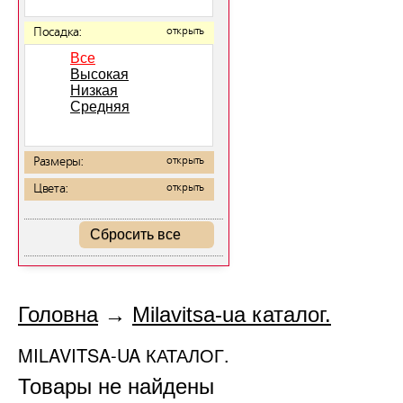
Посадка:
открыть
Все
Высокая
Низкая
Средняя
Размеры:
открыть
Цвета:
открыть
Сбросить все
Головна
→
Milavitsa-ua каталог.
MILAVITSA-UA КАТАЛОГ.
Товары не найдены