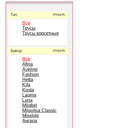
Тип:
открыть
Все
Трусы
Трусы корсетные
Бренд:
открыть
Все
Afina
Aveline
Fashion
Hetta
Kifa
Kosta
Lauma
Luna
Milabel
Milavitsa Classic
Misstyle
Ангела