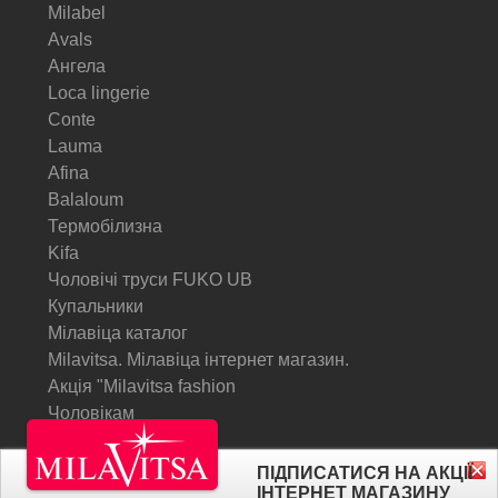
Milabel
Avals
Ангела
Loca lingerie
Conte
Lauma
Afina
Balaloum
Термобілизна
Kifa
Чоловічі труси FUKO UB
Купальники
Мілавіца каталог
Milavitsa. Мілавіца інтернет магазин.
Акція "Milavitsa fashion
Чоловікам
© Milavitsa.
ПІДПИСАТИСЯ НА АКЦІЇ
ІНТЕРНЕТ МАГАЗИНУ