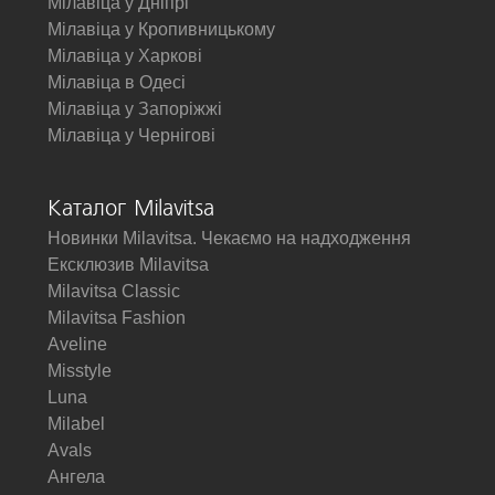
Мілавіца у Дніпрі
Мілавіца у Кропивницькому
Мілавіца у Харкові
Мілавіца в Одесі
Мілавіца у Запоріжжі
Мілавіца у Чернігові
Каталог Milavitsa
Новинки Milavitsa. Чекаємо на надходження
Ексклюзив Milavitsa
Milavitsa Classic
Milavitsa Fashion
Aveline
Misstyle
Luna
Milabel
Avals
Ангела