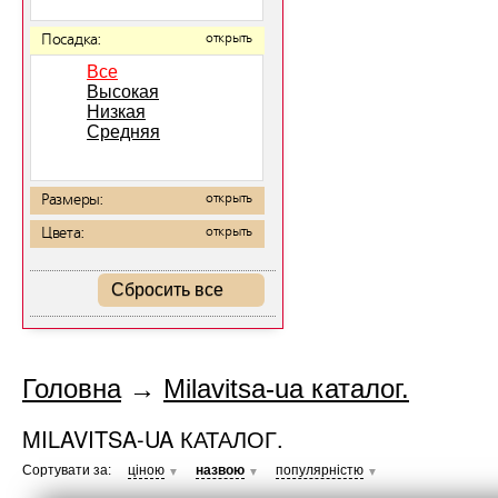
Посадка:
открыть
Все
Высокая
Низкая
Средняя
Размеры:
открыть
Цвета:
открыть
Сбросить все
Головна
→
Milavitsa-ua каталог.
MILAVITSA-UA КАТАЛОГ.
Сортувати за:
ціною
назвою
популярністю
▼
▼
▼