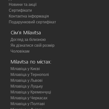
Новини та акції
Сертифікати
Контактна інформація
Подарунковий сертифікат
Сім'я Milavitsa
Догляд за білизною
Як дізнатися свій розмір
Чоловікам
Milavitsa по містах:
Мілавіца у Києві
Мілавіца у Тернополі
Мілавіца у Львові
Мілавіца у Луцьку
Мілавіца у Кременчуці
Мілавіца у Черкасах
Мілавіца у Полтаві