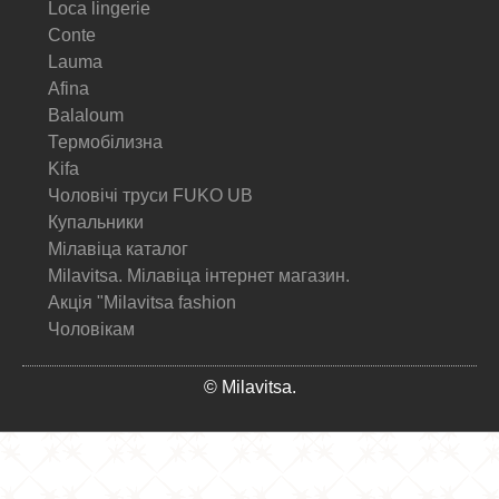
Loca lingerie
Conte
Lauma
Afina
Balaloum
Термобілизна
Kifa
Чоловічі труси FUKO UB
Купальники
Мілавіца каталог
Milavitsa. Мілавіца інтернет магазин.
Акція "Milavitsa fashion
Чоловікам
© Milavitsa.