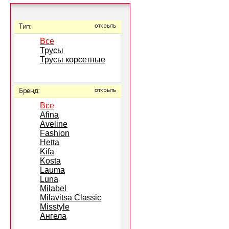
Тип:
открыть
Все
Трусы
Трусы корсетные
Бренд:
открыть
Все
Afina
Aveline
Fashion
Hetta
Kifa
Kosta
Lauma
Luna
Milabel
Milavitsa Classic
Misstyle
Ангела