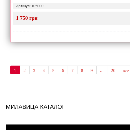
Артикул: 105000
1 750 грн
1
2
3
4
5
6
7
8
9
...
20
все
МИЛАВИЦА КАТАЛОГ