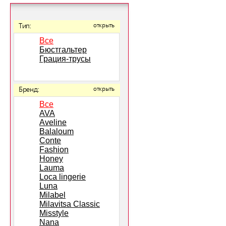
Тип:
открыть
Все
Бюстгальтер
Грация-трусы
Бренд:
открыть
Все
AVA
Aveline
Balaloum
Conte
Fashion
Honey
Lauma
Loca lingerie
Luna
Milabel
Milavitsa Classic
Misstyle
Nana