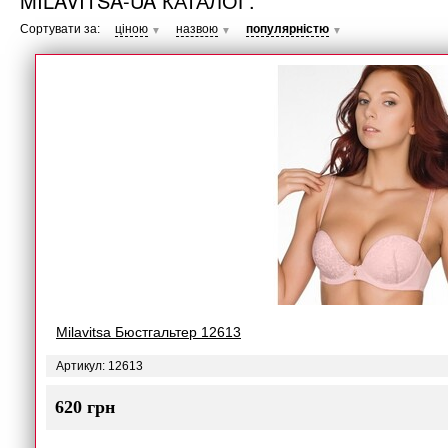
MILAVITSA-UA КАТАЛОГ.
Сортувати за:
ціною
назвою
популярністю
▼
▼
▼
Milavitsa Бюстгальтер 12613
Артикул: 12613
620 грн