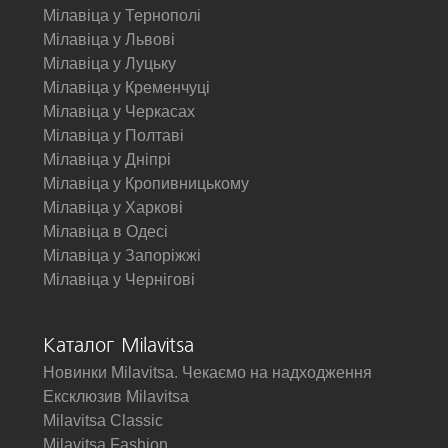
Мілавіца у Тернополі
Мілавіца у Львові
Мілавіца у Луцьку
Мілавіца у Кременчуці
Мілавіца у Черкасах
Мілавіца у Полтаві
Мілавіца у Дніпрі
Мілавіца у Кропивницькому
Мілавіца у Харкові
Мілавіца в Одесі
Мілавіца у Запоріжжі
Мілавіца у Чернігові
Каталог Milavitsa
Новинки Milavitsa. Чекаємо на надходження
Ексклюзив Milavitsa
Milavitsa Classic
Milavitsa Fashion