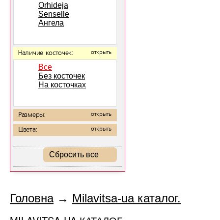
Orhideja
Senselle
Ангела
Наличие косточек:
открыть
Все
Без косточек
На косточках
Размеры:
открыть
Цвета:
открыть
Сбросить все
Головна
→
Milavitsa-ua каталог.