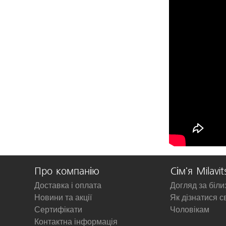
Про компанію
Сім'я Milavit
Доставка і оплата
Догляд за біл
Новини та акції
Як дізнатися с
Сертифікати
Чоловікам
Контактна інформація