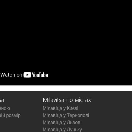
sa
Milavitsa по містах:
изною
Мілавіца у Києві
вій розмір
Мілавіца у Тернополі
Мілавіца у Львові
Мілавіца у Луцьку