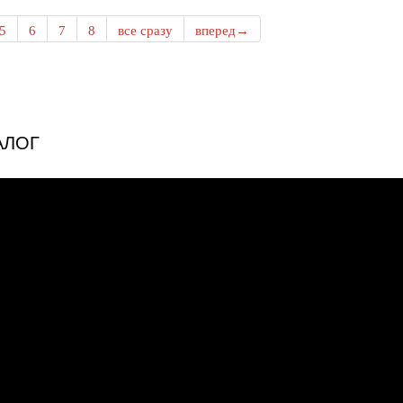
5
6
7
8
все сразу
вперед→
АЛОГ