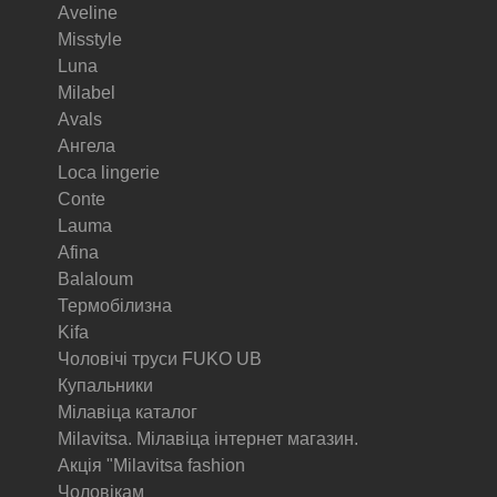
Aveline
Misstyle
Luna
Milabel
Avals
Ангела
Loca lingerie
Conte
Lauma
Afina
Balaloum
Термобілизна
Kifa
Чоловічі труси FUKO UB
Купальники
Мілавіца каталог
Milavitsa. Мілавіца інтернет магазин.
Акція "Milavitsa fashion
Чоловікам