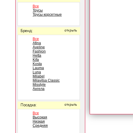
Все
Трусы
Трусы корсетные
Бренд:
открыть
Все
Afina
Aveline
Fashion
Hetta
Kifa
Kosta
Lauma
Luna
Milabel
Milavitsa Classic
Misstyle
Ангела
Посадка:
открыть
Все
Высокая
Низкая
Средняя