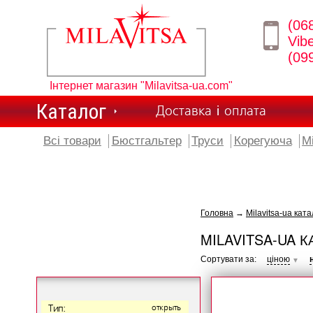
(06
Vib
(09
Інтернет магазин "Milavitsa-ua.com"
Каталог
Доставка і оплата
Всі товари
Бюстгальтер
Труси
Корегуюча
М
Головна
→
Milavitsa-ua ката
MILAVITSA-UA К
Сортувати за:
ціною
▼
Тип:
открыть