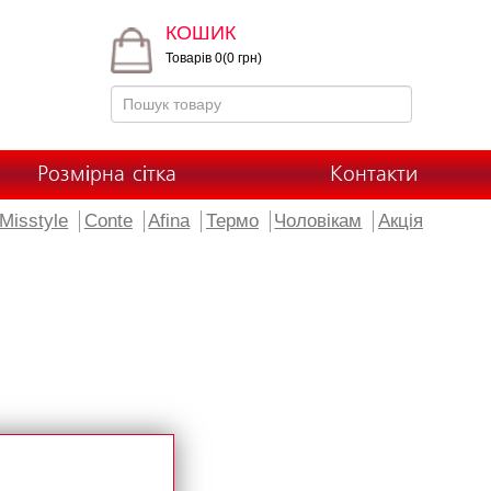
КОШИК
Товарів 0(0 грн)
Розмірна сітка
Контакти
Misstyle
Conte
Afina
Термо
Чоловікам
Акція