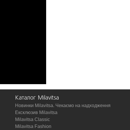
Каталог Milavitsa
Новинки Milavitsa. Чекаємо на надходження
Ексклюзив Milavitsa
Milavitsa Classic
Milavitsa Fashion