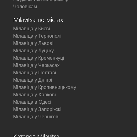
Чоловікам
Milavitsa по містах:
Мілавіца у Києві
Мілавіца у Тернополі
Мілавіца у Львові
Мілавіца у Луцьку
Мілавіца у Кременчуці
Мілавіца у Черкасах
Мілавіца у Полтаві
Мілавіца у Дніпрі
Мілавіца у Кропивницькому
Мілавіца у Харкові
Мілавіца в Одесі
Мілавіца у Запоріжжі
Мілавіца у Чернігові