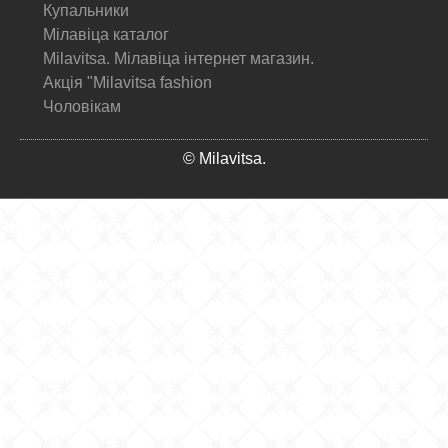
Купальники
Мілавіца каталог
Milavitsa. Мілавіца інтернет магазин.
Акція "Milavitsa fashion
Чоловікам
© Milavitsa.