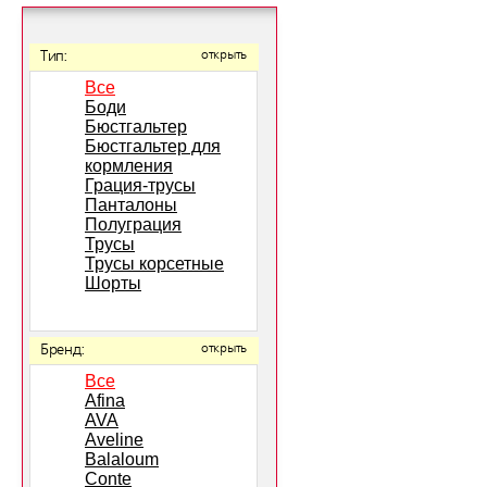
Тип:
открыть
Все
Боди
Бюстгальтер
Бюстгальтер для
кормления
Грация-трусы
Панталоны
Полуграция
Трусы
Трусы корсетные
Шорты
Бренд:
открыть
Все
Afina
AVA
Aveline
Balaloum
Conte