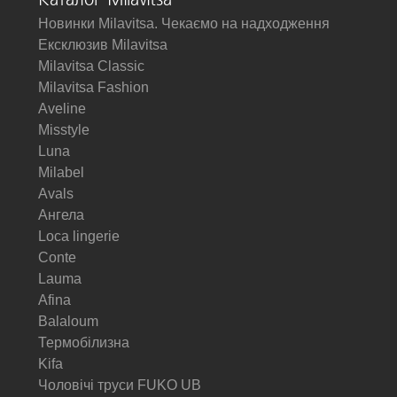
Каталог Milavitsa
Новинки Milavitsa. Чекаємо на надходження
Ексклюзив Milavitsa
Milavitsa Classic
Milavitsa Fashion
Aveline
Misstyle
Luna
Milabel
Avals
Ангела
Loca lingerie
Conte
Lauma
Afina
Balaloum
Термобілизна
Kifa
Чоловічі труси FUKO UB