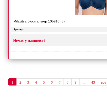
Milavitsa Бюстгальтер 105910 (3)
Артикул:
Немає у наявності
1
2
3
4
5
6
7
8
9
...
43
все