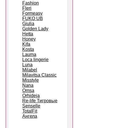
Fashion
Fleri
Formeasy
FUKO UB
Giulia
Golden Lady
Hetta
Honey
Kifa
Kosta
Lauma
Loca lingerie
Luna
Milabel
Milavitsa Classic
Misstyle
Nana
Omsa
Orhideja
Re-life Тигровые
Senselle
TotalFit
Ангела